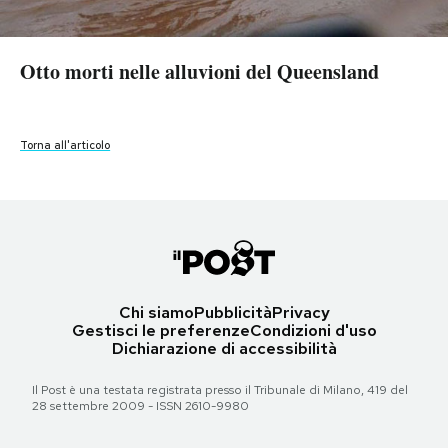
Torna all'articolo
Torna all'articolo
Otto morti nelle alluvioni del Queensland
PODCAST
Otto morti nelle alluvioni del Queensland
Otto morti nelle alluvioni del Queensland
Otto morti nelle alluvioni del Queensland
Otto morti nelle alluvioni del Queensland
NEWSLETTER
Torna all'articolo
Torna all'articolo
Torna all'articolo
Torna all'articolo
Torna all'articolo
I MIEI PREFERITI
SHOP
CALENDARIO
Chi siamo
Pubblicità
Privacy
Gestisci le preferenze
Condizioni d'uso
Dichiarazione di accessibilità
AREA PERSONALE
Il Post è una testata registrata presso il Tribunale di Milano, 419 del
28 settembre 2009 - ISSN 2610-9980
Area Personale
Newsletter