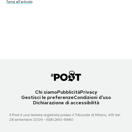
Torna all'articolo
Torna all'articolo
Otto morti nelle alluvioni del Queensland
PODCAST
Otto morti nelle alluvioni del Queensland
Otto morti nelle alluvioni del Queensland
Otto morti nelle alluvioni del Queensland
Otto morti nelle alluvioni del Queensland
NEWSLETTER
Torna all'articolo
Torna all'articolo
Torna all'articolo
Torna all'articolo
Torna all'articolo
I MIEI PREFERITI
SHOP
CALENDARIO
Chi siamo
Pubblicità
Privacy
Gestisci le preferenze
Condizioni d'uso
Dichiarazione di accessibilità
AREA PERSONALE
Il Post è una testata registrata presso il Tribunale di Milano, 419 del
28 settembre 2009 - ISSN 2610-9980
Area Personale
Newsletter