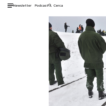
Newsletter
Podcast
Auto
HOME
Italia
Moda
Mondo
Libri
Politica
Consumismi
Tecnologia
Storie/Idee
Internet
Ok Boomer!
Scienza
Media
Cultura
Europa
Economia
Altrecose
Sport
Mondiali calcio 2026