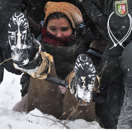
Le proteste in Germania contro il treno delle
Le proteste in Germania contro il treno delle
Le proteste in Germania contro il treno delle
Le proteste in Germania contro il treno delle
Le proteste in Germania contro il treno delle
Le proteste in Germania contro il treno delle
scorie nucleari
PODCAST
Le proteste in Germania contro il treno delle
scorie nucleari
scorie nucleari
scorie nucleari
scorie nucleari
scorie nucleari
scorie nucleari
JOHN MACDOUGALL/AFP/Getty Images
JOHN MACDOUGALL/AFP/Getty Images
NEWSLETTER
JOHN MACDOUGALL/AFP/Getty Images
JOHN MACDOUGALL/AFP/Getty Images
JOHN MACDOUGALL/AFP/Getty Images
JOHN MACDOUGALL/AFP/Getty Images
JOHN MACDOUGALL/AFP/Getty Images
Torna all'articolo
Torna all'articolo
Torna all'articolo
Torna all'articolo
Torna all'articolo
Torna all'articolo
Torna all'articolo
I MIEI PREFERITI
SHOP
CALENDARIO
AREA PERSONALE
Area Personale
Newsletter