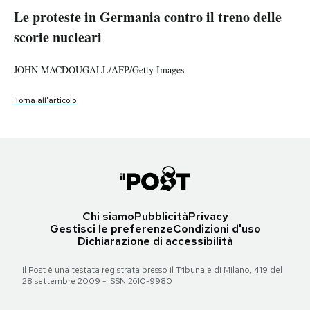
Notifiche mobile
Le proteste in Germania contro il treno delle
Regala il Post
scorie nucleari
Hai bisogno di aiuto?
Esci
JOHN MACDOUGALL/AFP/Getty Images
Torna all'articolo
Chi siamo
Pubblicità
Privacy
Gestisci le preferenze
Condizioni d'uso
Dichiarazione di accessibilità
Il Post è una testata registrata presso il Tribunale di Milano, 419 del
28 settembre 2009 - ISSN 2610-9980