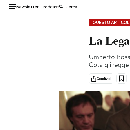
Newsletter
Podcast
Auto
QUESTO ARTICOLO
La Lega 
HOME
Italia
Moda
Umberto Bossi 
Mondo
Libri
Cota gli regge
Politica
Consumismi
Tecnologia
Storie/Idee
Condividi
Internet
Ok Boomer!
Scienza
Media
Cultura
Europa
Economia
Altrecose
Sport
Mondiali calcio 2026