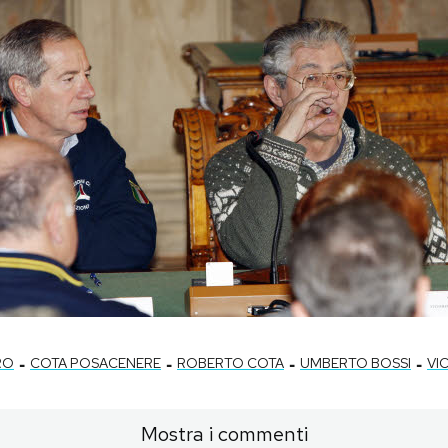
-
-
-
-
RO
COTA POSACENERE
ROBERTO COTA
UMBERTO BOSSI
VI
Mostra i commenti