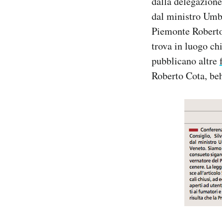
dalla delegazione
Notifiche mobile
dal ministro Umbe
Regala il Post
Piemonte Roberto 
Hai bisogno di aiuto?
trova in luogo ch
Esci
pubblicano altre
Roberto Cota, beh