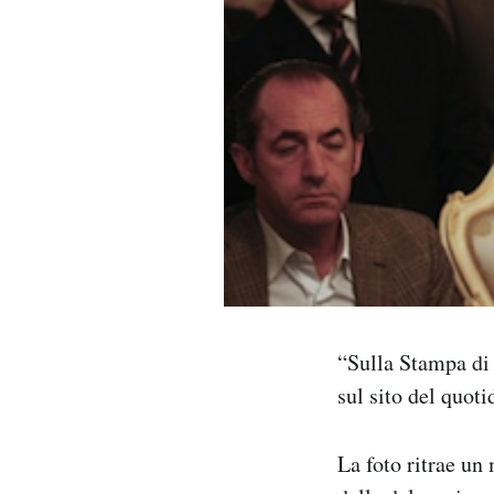
PODCAST
NEWSLETTER
I MIEI PREFERITI
SHOP
CALENDARIO
“Sulla Stampa di 
sul sito del quoti
AREA PERSONALE
Area Personale
La foto ritrae un
Newsletter