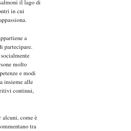
salmoni il lago di
ntri in cui
appassiona.
appartiene a
i partecipare.
a socialmente
ersone molto
ompetenze e modi
a insieme alle
itivi continui,
r alcuni, come è
 commentano tra