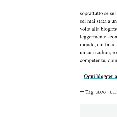
soprattutto se sei
sei mai stata a un
volta alla
blogfes
leggermente sconc
mondo, chi fa cos
un curriculum, e c
competenze, opin
Ogni blogger av
–
Tag:
-
BLOG
BL