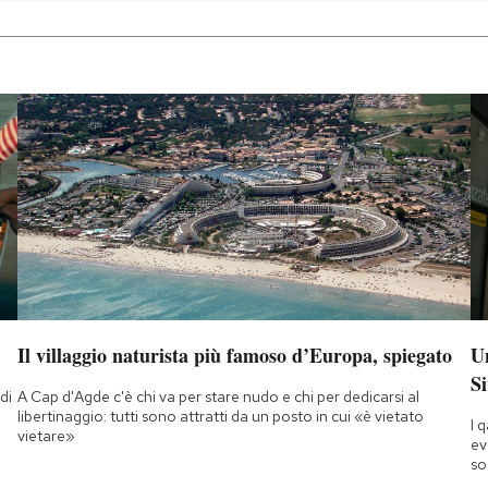
Il villaggio naturista più famoso d’Europa, spiegato
Un
Si
di
A Cap d'Agde c'è chi va per stare nudo e chi per dedicarsi al
a
libertinaggio: tutti sono attratti da un posto in cui «è vietato
I 
vietare»
ev
so