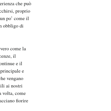
perienza che può
cchirsi, proprio
. un po’ come il
n obbligo di
ovvero come la
cenze, il
ontinue e il
 principale e
 che vengano
li ai nostri
na volta, come
acciano fiorire