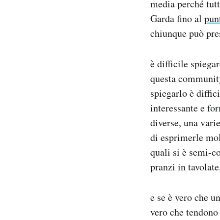
media perché tutt
Notifiche mobile
Garda fino al
pun
Regala il Post
chiunque può pre
Hai bisogno di aiuto?
Esci
è difficile spieg
questa community 
spiegarlo è diffi
interessante e fo
diverse, una vari
di esprimerle mol
quali si è semi-co
pranzi in tavolat
e se è vero che u
vero che tendono 