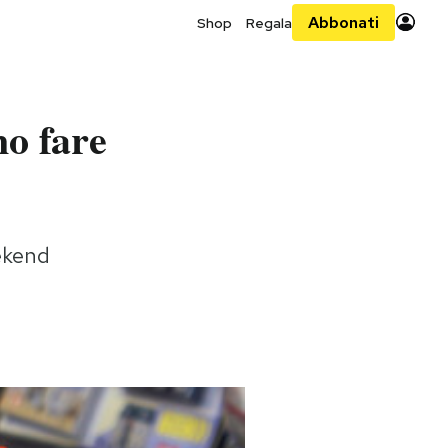
Abbonati
Shop
Regala
no fare
ekend