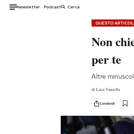
Newsletter
Podcast
Auto
QUESTO ARTICOLO
Non chie
HOME
Italia
Moda
per te
Mondo
Libri
Politica
Consumismi
Altre minuscol
Tecnologia
Storie/Idee
Internet
Ok Boomer!
di
Luca Vanzella
Scienza
Media
Cultura
Europa
Condividi
Economia
Altrecose
Sport
Mondiali calcio 2026