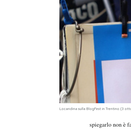
PODCAST
NEWSLETTER
I MIEI PREFERITI
SHOP
CALENDARIO
AREA PERSONALE
Locandina sulla BlogFest in Trentino (3 ot
Area Personale
spiegarlo non è fa
Newsletter