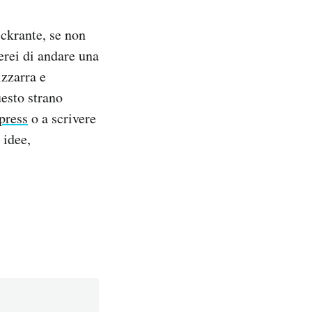
ickrante, se non
ierei di andare una
izzarra e
esto strano
press
o a scrivere
 idee,