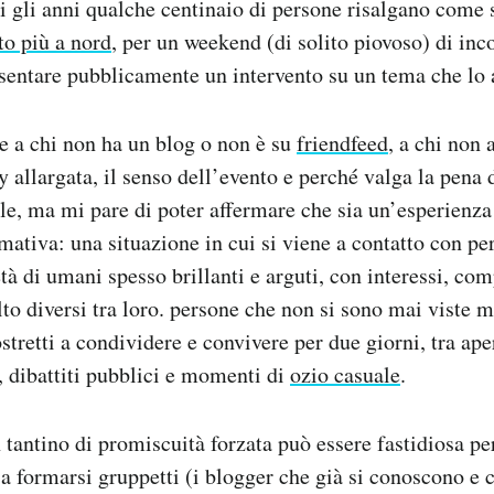
i gli anni qualche centinaio di persone risalgano come 
to più a nord
, per un weekend (di solito piovoso) di inco
sentare pubblicamente un intervento su un tema che lo 
are a chi non ha un blog o non è su
friendfeed
, a chi non 
allargata, il senso dell’evento e perché valga la pena d
cile, ma mi pare di poter affermare che sia un’esperienz
rmativa: una situazione in cui si viene a contatto con p
età di umani spesso brillanti e arguti, con interessi, c
to diversi tra loro. persone che non si sono mai viste m
stretti a condividere e convivere per due giorni, tra aper
e, dibattiti pubblici e momenti di
ozio casuale
.
n tantino di promiscuità forzata può essere fastidiosa pe
a formarsi gruppetti (i blogger che già si conoscono e