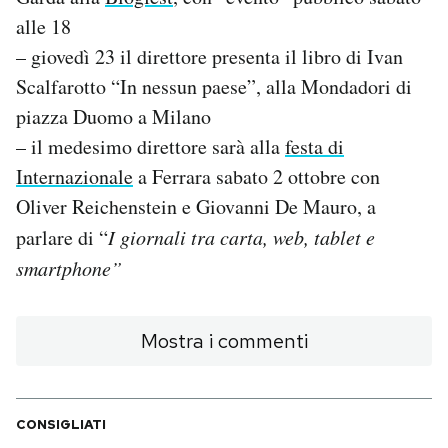
alle 18
PODCAST
– giovedì 23 il direttore presenta il libro di Ivan
Scalfarotto “In nessun paese”, alla Mondadori di
NEWSLETTER
piazza Duomo a Milano
– il medesimo direttore sarà alla
festa di
I MIEI PREFERITI
Internazionale
a Ferrara sabato 2 ottobre con
Oliver Reichenstein e Giovanni De Mauro, a
parlare di “
I giornali tra carta, web, tablet e
SHOP
smartphone”
CALENDARIO
Mostra i commenti
AREA PERSONALE
Area Personale
CONSIGLIATI
Newsletter