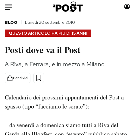
Auto
BLOG
Lunedì 20 settembre 2010
QUESTO ARTICOLO HA PIÙ DI
15 ANNI
HOME
Posti dove va il Post
Italia
Moda
Mondo
Libri
A Riva, a Ferrara, e in mezzo a Milano
Politica
Consumismi
Tecnologia
Storie/Idee
Condividi
Internet
Ok Boomer!
Scienza
Media
Calendario dei prossimi appuntamenti del Post a
Cultura
Europa
spasso (tipo “facciamo le serate”):
Economia
Altrecose
Sport
Mondiali calcio 2026
– da venerdì a domenica siamo tutti a Riva del
Garda alla
Blogfest
, con “evento” pubblico sabato