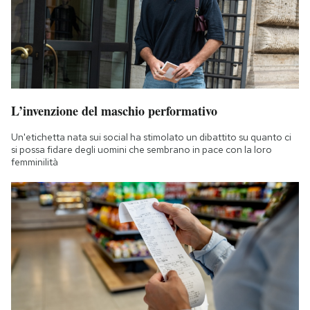
L’invenzione del maschio performativo
Un'etichetta nata sui social ha stimolato un dibattito su quanto ci
si possa fidare degli uomini che sembrano in pace con la loro
femminilità