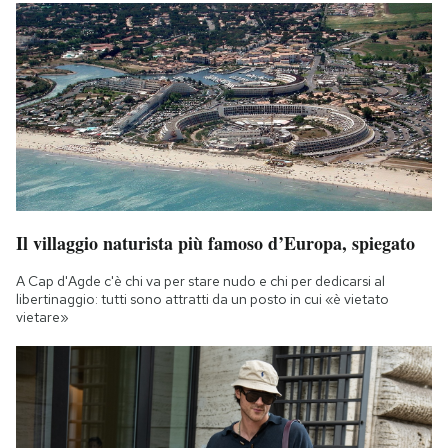
Notifiche mobile
Regala il Post
Hai bisogno di aiuto?
Esci
Il villaggio naturista più famoso d’Europa, spiegato
A Cap d'Agde c'è chi va per stare nudo e chi per dedicarsi al
libertinaggio: tutti sono attratti da un posto in cui «è vietato
vietare»