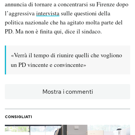
annuncia di tornare a concentrarsi su Firenze dopo
l’aggressiva
intervista
sulle questioni della
PODCAST
politica nazionale che ha agitato molta parte del
PD. Ma non è finita qui, dice il sindaco.
NEWSLETTER
I MIEI PREFERITI
«Verrà il tempo di riunire quelli che vogliono
un PD vincente e convincente»
SHOP
Mostra i commenti
CALENDARIO
AREA PERSONALE
CONSIGLIATI
Area Personale
Newsletter