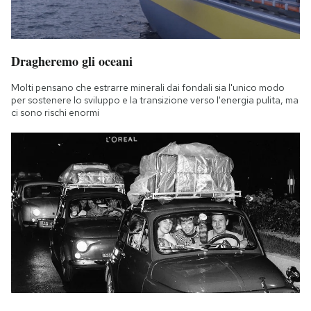
Dragheremo gli oceani
Molti pensano che estrarre minerali dai fondali sia l'unico modo
per sostenere lo sviluppo e la transizione verso l'energia pulita, ma
ci sono rischi enormi