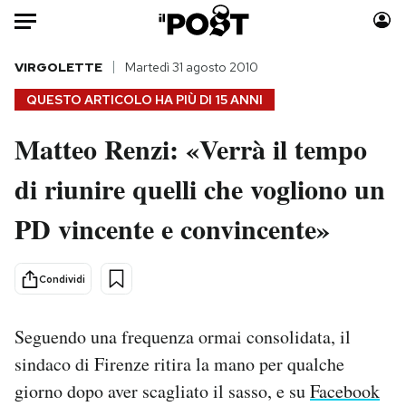
Auto
VIRGOLETTE
Martedì 31 agosto 2010
QUESTO ARTICOLO HA PIÙ DI
15 ANNI
HOME
Matteo Renzi: «Verrà il tempo
Italia
Moda
di riunire quelli che vogliono un
Mondo
Libri
Politica
Consumismi
PD vincente e convincente»
Tecnologia
Storie/Idee
Internet
Ok Boomer!
Condividi
Scienza
Media
Cultura
Europa
Seguendo una frequenza ormai consolidata, il
Economia
Altrecose
sindaco di Firenze ritira la mano per qualche
Sport
Mondiali calcio 2026
giorno dopo aver scagliato il sasso, e su
Facebook