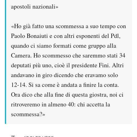
apostoli nazionali»
PODCAST
«Ho già fatto una scommessa a suo tempo con
NEWSLETTER
Paolo Bonaiuti e con altri esponenti del Pdl,
quando ci siamo formati come gruppo alla
I MIEI PREFERITI
Camera. Ho scommesso che saremmo stati 34
deputati più uno, cioè il presidente Fini. Altri
SHOP
andavano in giro dicendo che eravamo solo
12-14. Si sa come è andata a finire la conta.
CALENDARIO
Ora dico che alla fine di questa giostra, noi ci
ritroveremo in almeno 40: chi accetta la
AREA PERSONALE
scommessa?»
Area Personale
Newsletter