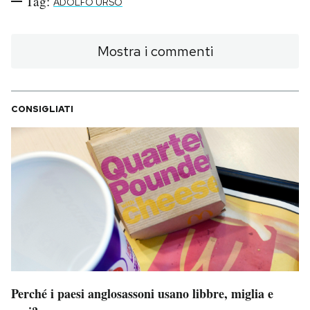
Tag:
ADOLFO URSO
Notifiche mobile
Regala il Post
Hai bisogno di aiuto?
Mostra i commenti
Esci
CONSIGLIATI
Perché i paesi anglosassoni usano libbre, miglia e