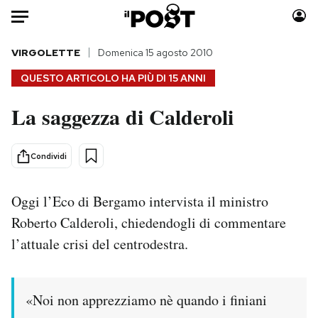
Auto
VIRGOLETTE
Domenica 15 agosto 2010
QUESTO ARTICOLO HA PIÙ DI
15 ANNI
HOME
La saggezza di Calderoli
Italia
Moda
Mondo
Libri
Condividi
Politica
Consumismi
Tecnologia
Storie/Idee
Oggi l’Eco di Bergamo intervista il ministro
Internet
Ok Boomer!
Roberto Calderoli, chiedendogli di commentare
Scienza
Media
l’attuale crisi del centrodestra.
Cultura
Europa
Economia
Altrecose
Sport
Mondiali calcio 2026
«Noi non apprezziamo nè quando i finiani