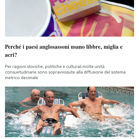
Notifiche mobile
Regala il Post
Hai bisogno di aiuto?
Esci
Perché i paesi anglosassoni usano libbre, miglia e
acri?
Per ragioni storiche, politiche e culturali molte unità
consuetudinarie sono sopravvissute alla diffusione del sistema
metrico decimale