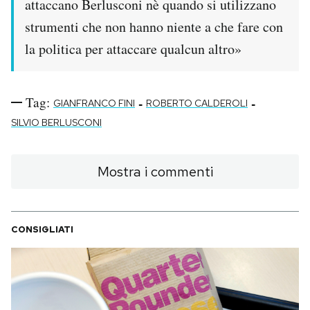
attaccano Berlusconi nè quando si utilizzano
strumenti che non hanno niente a che fare con
PODCAST
la politica per attaccare qualcun altro»
NEWSLETTER
Tag:
-
-
GIANFRANCO FINI
ROBERTO CALDEROLI
I MIEI PREFERITI
SILVIO BERLUSCONI
SHOP
Mostra i commenti
CALENDARIO
CONSIGLIATI
AREA PERSONALE
Area Personale
Newsletter