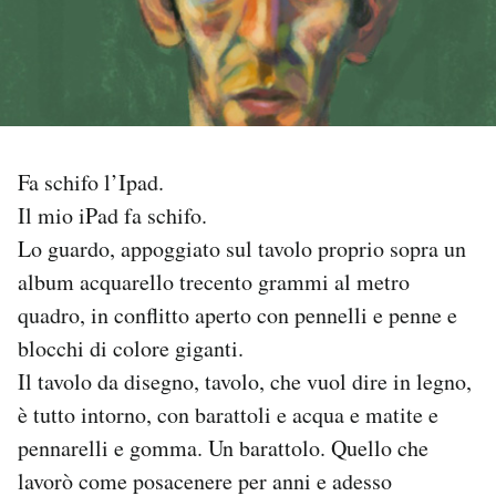
PODCAST
NEWSLETTER
Fa schifo l’Ipad.
I MIEI PREFERITI
Il mio iPad fa schifo.
Lo guardo, appoggiato sul tavolo proprio sopra un
SHOP
album acquarello trecento grammi al metro
quadro, in conflitto aperto con pennelli e penne e
CALENDARIO
blocchi di colore giganti.
Il tavolo da disegno, tavolo, che vuol dire in legno,
AREA PERSONALE
è tutto intorno, con barattoli e acqua e matite e
pennarelli e gomma. Un barattolo. Quello che
Area Personale
lavorò come posacenere per anni e adesso
Newsletter