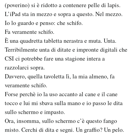
(poverino) si è ridotto a contenere pelle di lapis.
Notifiche mobile
Regala il Post
L’iPad sta in mezzo e sopra a questo. Nel mezzo.
Hai bisogno di aiuto?
Io lo guardo e penso: che schifo.
Esci
Fa veramente schifo.
È una quadretta tabletta nerastra e muta. Unta.
Terribilmente unta di ditate e impronte digitali che
CSI ci potrebbe fare una stagione intera a
razzolarci sopra.
Davvero, quella tavoletta lì, la mia almeno, fa
veramente schifo.
Forse perchè io la uso accanto al cane e il cane
tocco e lui mi sbava sulla mano e io passo le dita
sullo schermo e impasto.
Ora, insomma, sullo schermo c’è questo fango
misto. Cerchi di dita e segni. Un graffio? Un pelo.