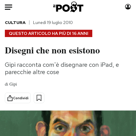
Auto
CULTURA
Lunedì 19 luglio 2010
QUESTO ARTICOLO HA PIÙ DI
16 ANNI
HOME
Disegni che non esistono
Italia
Moda
Mondo
Libri
Gipi racconta com'è disegnare con iPad, e
Politica
Consumismi
parecchie altre cose
Tecnologia
Storie/Idee
di
Gipi
Internet
Ok Boomer!
Scienza
Media
Condividi
Cultura
Europa
Economia
Altrecose
Sport
Mondiali calcio 2026