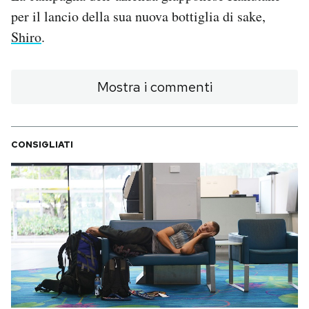
Notifiche mobile
per il lancio della sua nuova bottiglia di sake,
Regala il Post
Shiro
.
Hai bisogno di aiuto?
Esci
Mostra i commenti
CONSIGLIATI