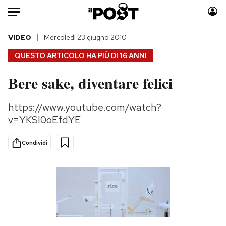
Auto
VIDEO
Mercoledì 23 giugno 2010
QUESTO ARTICOLO HA PIÙ DI
16 ANNI
HOME
Bere sake, diventare felici
Italia
Moda
Mondo
Libri
https://www.youtube.com/watch?
Politica
Consumismi
v=YKSl0oEfdYE
Tecnologia
Storie/Idee
Internet
Ok Boomer!
Condividi
Scienza
Media
Cultura
Europa
Economia
Altrecose
Sport
Mondiali calcio 2026