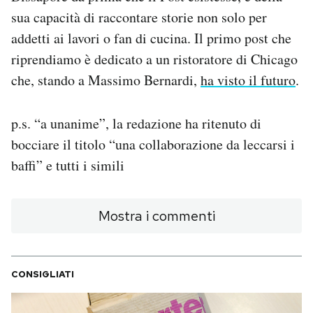
sua capacità di raccontare storie non solo per
PODCAST
addetti ai lavori o fan di cucina. Il primo post che
riprendiamo è dedicato a un ristoratore di Chicago
NEWSLETTER
che, stando a Massimo Bernardi,
ha visto il futuro
.
I MIEI PREFERITI
p.s. “a unanime”, la redazione ha ritenuto di
bocciare il titolo “una collaborazione da leccarsi i
baffi” e tutti i simili
SHOP
CALENDARIO
Mostra i commenti
AREA PERSONALE
CONSIGLIATI
Area Personale
Newsletter