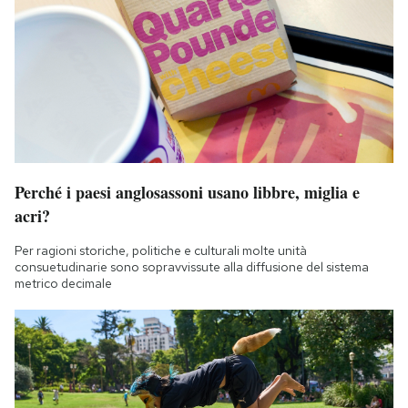
Notifiche mobile
Regala il Post
Hai bisogno di aiuto?
Esci
Perché i paesi anglosassoni usano libbre, miglia e
acri?
Per ragioni storiche, politiche e culturali molte unità
consuetudinarie sono sopravvissute alla diffusione del sistema
metrico decimale