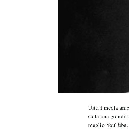
PODCAST
NEWSLETTER
I MIEI PREFERITI
SHOP
CALENDARIO
AREA PERSONALE
Tutti i media ame
stata una grandi
Area Personale
meglio YouTube.
Newsletter