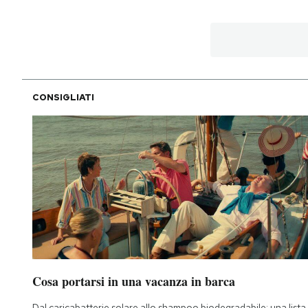
CONSIGLIATI
Cosa portarsi in una vacanza in barca
Dal caricabatterie solare allo shampoo biodegradabile: una lista 