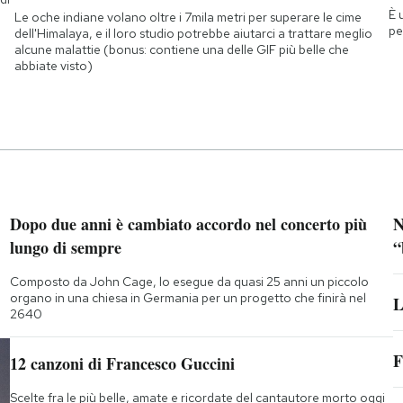
È 
a
Le oche indiane volano oltre i 7mila metri per superare le cime
pe
dell'Himalaya, e il loro studio potrebbe aiutarci a trattare meglio
alcune malattie (bonus: contiene una delle GIF più belle che
abbiate visto)
Dopo due anni è cambiato accordo nel concerto più
N
lungo di sempre
“
Composto da John Cage, lo esegue da quasi 25 anni un piccolo
i
organo in una chiesa in Germania per un progetto che finirà nel
L
2640
F
12 canzoni di Francesco Guccini
Scelte fra le più belle, amate e ricordate del cantautore morto oggi