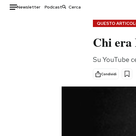
Newsletter
Podcast
Auto
QUESTO ARTICOLO
Chi era
HOME
Italia
Moda
Su YouTube ce
Mondo
Libri
Politica
Consumismi
Condividi
Tecnologia
Storie/Idee
Internet
Ok Boomer!
Scienza
Media
Cultura
Europa
Economia
Altrecose
Sport
Mondiali calcio 2026