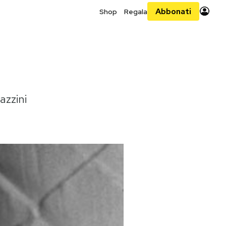
Abbonati
Shop
Regala
azzini