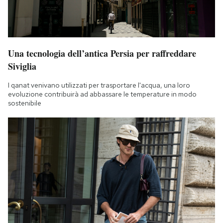
Una tecnologia dell’antica Persia per raffreddare
Siviglia
I qanat venivano utilizzati per trasportare l'acqua, una loro
evoluzione contribuirà ad abbassare le temperature in modo
sostenibile