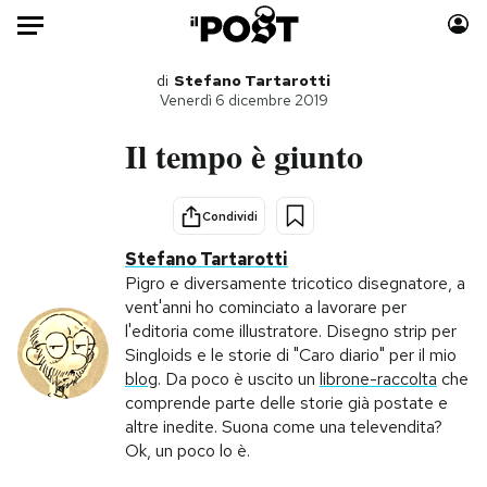
Auto
di
Stefano Tartarotti
Venerdì 6 dicembre 2019
HOME
Il tempo è giunto
Italia
Moda
Mondo
Libri
Condividi
Politica
Consumismi
Stefano Tartarotti
Tecnologia
Storie/Idee
Pigro e diversamente tricotico disegnatore, a
vent'anni ho cominciato a lavorare per
Internet
Ok Boomer!
l'editoria come illustratore. Disegno strip per
Scienza
Media
Singloids e le storie di "Caro diario" per il mio
Cultura
Europa
blog
. Da poco è uscito un
librone-raccolta
che
comprende parte delle storie già postate e
Economia
Altrecose
altre inedite. Suona come una televendita?
Sport
Mondiali calcio 2026
Ok, un poco lo è.