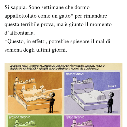
Si sappia. Sono settimane che dormo
PODCAST
appallottolato come un gatto* per rimandare
questa terribile prova, ma è giunto il momento
NEWSLETTER
d’affrontarla.
*Questo, in effetti, potrebbe spiegare il mal di
schiena degli ultimi giorni.
I MIEI PREFERITI
SHOP
CALENDARIO
AREA PERSONALE
Area Personale
Newsletter