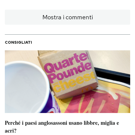
Notifiche mobile
Regala il Post
Mostra i commenti
Hai bisogno di aiuto?
Esci
CONSIGLIATI
Perché i paesi anglosassoni usano libbre, miglia e
acri?