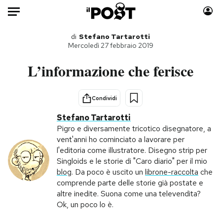
Auto
di
Stefano Tartarotti
Mercoledì 27 febbraio 2019
HOME
L’informazione che ferisce
Italia
Moda
Mondo
Libri
Condividi
Politica
Consumismi
Stefano Tartarotti
Tecnologia
Storie/Idee
Pigro e diversamente tricotico disegnatore, a
vent'anni ho cominciato a lavorare per
Internet
Ok Boomer!
l'editoria come illustratore. Disegno strip per
Scienza
Media
Singloids e le storie di "Caro diario" per il mio
Cultura
Europa
blog
. Da poco è uscito un
librone-raccolta
che
comprende parte delle storie già postate e
Economia
Altrecose
altre inedite. Suona come una televendita?
Sport
Mondiali calcio 2026
Ok, un poco lo è.