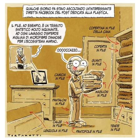
PODCAST
NEWSLETTER
I MIEI PREFERITI
SHOP
CALENDARIO
AREA PERSONALE
Area Personale
Newsletter