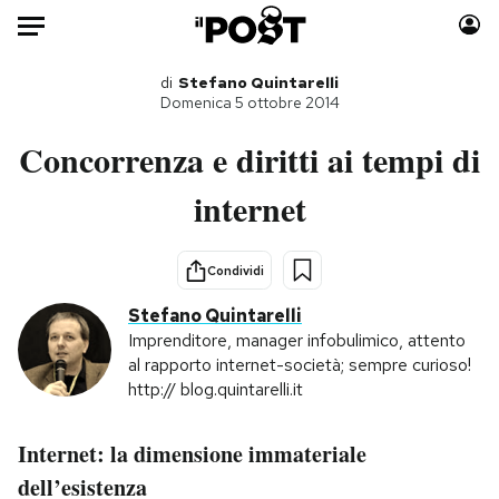
Auto
di
Stefano Quintarelli
Domenica 5 ottobre 2014
HOME
Concorrenza e diritti ai tempi di
Italia
Moda
internet
Mondo
Libri
Politica
Consumismi
Condividi
Tecnologia
Storie/Idee
Stefano Quintarelli
Internet
Ok Boomer!
Imprenditore, manager infobulimico, attento
Scienza
Media
al rapporto internet-società; sempre curioso!
Cultura
Europa
http:// blog.quintarelli.it
Economia
Altrecose
Sport
Mondiali calcio 2026
Internet: la dimensione immateriale
dell’esistenza