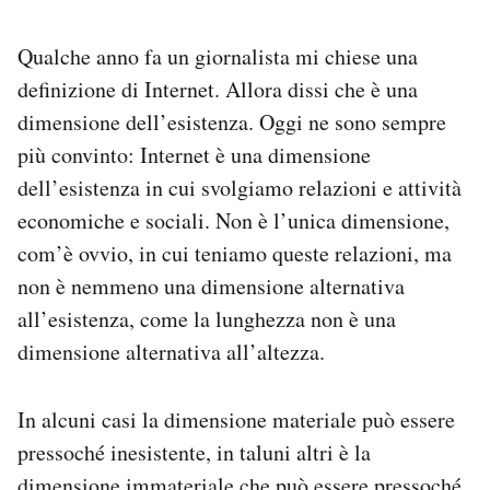
PODCAST
Qualche anno fa un giornalista mi chiese una
definizione di Internet. Allora dissi che è una
NEWSLETTER
dimensione dell’esistenza. Oggi ne sono sempre
più convinto: Internet è una dimensione
dell’esistenza in cui svolgiamo relazioni e attività
I MIEI PREFERITI
economiche e sociali. Non è l’unica dimensione,
com’è ovvio, in cui teniamo queste relazioni, ma
SHOP
non è nemmeno una dimensione alternativa
all’esistenza, come la lunghezza non è una
CALENDARIO
dimensione alternativa all’altezza.
AREA PERSONALE
In alcuni casi la dimensione materiale può essere
pressoché inesistente, in taluni altri è la
Area Personale
Newsletter
dimensione immateriale che può essere pressoché