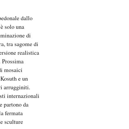
 pedonale dallo
è solo una
uminazione di
rra, tra sagome di
ersione realistica
a. Prossima
di mosaici
 Kosuth e un
i arrugginiti.
sti internazionali
he partono da
la fermata
e sculture