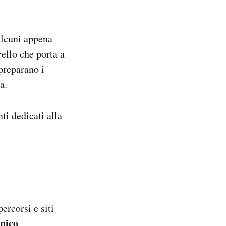
alcuni appena
cello che porta a
 preparano i
a.
ti dedicati alla
ercorsi e siti
nico
,