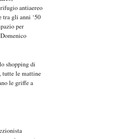
 rifugio antiaereo
tra gli anni ‘50
spazio per
a Domenico
llo shopping di
 tutte le mattine
no le griffe a
lezionista