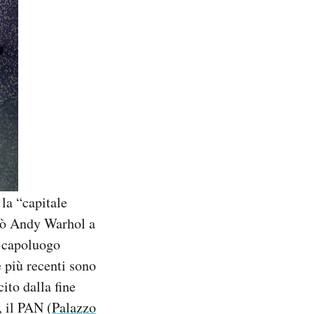
la “capitale
itò Andy Warhol a
l capoluogo
 più recenti sono
ito dalla fine
, il PAN (
Palazzo