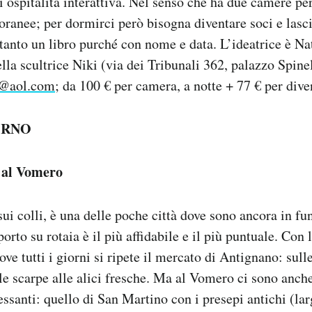
 ospitalità interattiva. Nel senso che ha due camere pe
ranee; per dormirci però bisogna diventare soci e lasci
ltanto un libro purché con nome e data. L’ideatrice è Na
lla scultrice Niki (via dei Tribunali 362, palazzo Spinell
@aol.com
; da 100 € per camera, a notte + 77 € per dive
ORNO
 al Vomero
sui colli, è una delle poche città dove sono ancora in fu
sporto su rotaia è il più affidabile e il più puntuale. Con 
ve tutti i giorni si ripete il mercato di Antignano: sull
lle scarpe alle alici fresche. Ma al Vomero ci sono anche
ssanti: quello di San Martino con i presepi antichi (l