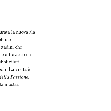
urata la nuova ala
bblico.
ittadini che
ne attraverso un
bblicitari
li. La visita è
 della Passione
,
lla mostra