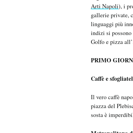
Notifiche mobile
Arti Napoli
), i 
Regala il Post
gallerie private,
Hai bisogno di aiuto?
linguaggi più inn
Esci
indizi si possono 
Golfo e pizza all’
PRIMO GIOR
Caffè e sfogliate
Il vero caffè napo
piazza del Plebis
sosta è imperdibi