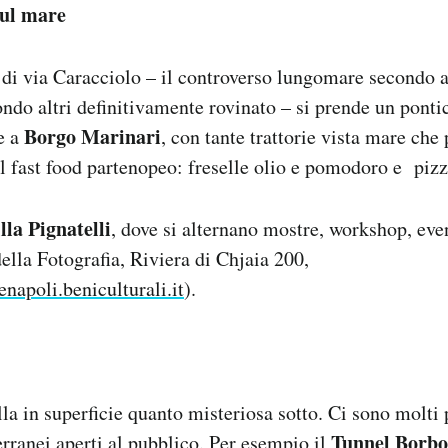
sul mare
di via Caracciolo – il controverso lungomare secondo 
condo altri definitivamente rovinato – si prende un ponti
Borgo Marinari
e a
, con tante trattorie vista mare che
el fast food partenopeo: freselle olio e pomodoro e pizz
lla Pignatelli
, dove si alternano mostre, workshop, even
della Fotografia, Riviera di Chjaia 200,
apoli.beniculturali.it
).
la in superficie quanto misteriosa sotto. Ci sono molti p
Tunnel Borbo
erranei aperti al pubblico. Per esempio il