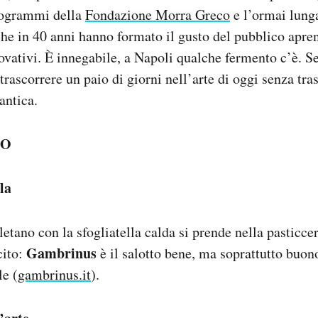
programmi della
Fondazione Morra Greco
e l’ormai lunga
 che in 40 anni hanno formato il gusto del pubblico apre
ovativi. È innegabile, a Napoli qualche fermento c’è. 
trascorrere un paio di giorni nell’arte di oggi senza tra
antica.
NO
lla
letano con la sfogliatella calda si prende nella pasticcer
Gambrinus
cito:
è il salotto bene, ma soprattutto buon
le (
gambrinus.it
).