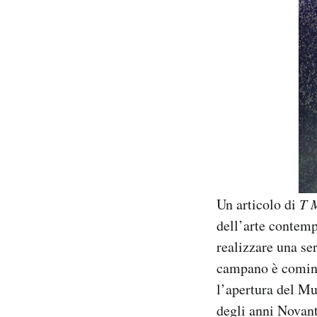
PODCAST
NEWSLETTER
I MIEI PREFERITI
SHOP
Un articolo di
T 
CALENDARIO
dell’arte contem
realizzare una ser
AREA PERSONALE
campano è cominci
l’apertura del Mu
Area Personale
degli anni Novant
Newsletter