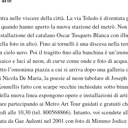
’arte
ntra nelle viscere della città. La via Toledo è diventata
 quando hanno aperto la nuova stazione del metrò. Non 
stallazione del catalano Oscar Tusquets Blanca con ill
la foto in alto). Fino ai tornelli è una discesa nella te
 cielo nero. Poi il tragitto fino alla banchina è un’imm
aico e luci al neon, di curve come onde e foto di acqu
tto l’omonima piazza a cui si arriva dopo una galleria 
i Nicola De Maria, la poesie al neon tubolare di Joseph
Kounellis fatto con scarpe vecchie inchiodate sotto binar
della nuova linea espongono opere e installazioni di arti
tare partecipando ai Metro Art Tour guidati e gratuiti c
dì alle 10,30 (tel. 800568866). Intanto, voi scendete al
ata da Gae Aulenti nel 2001 con foto di Mimmo Jodice 