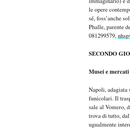
immaginario) e di
le opere contempo
sé, foss’anche so
Phalle, parente de
081299579,
nhsp
SECONDO GI
Musei e mercati
Napoli, adagiata 
funicolari. Il tra
sale al Vomero, do
trova di tutto, da
ugualmente intere