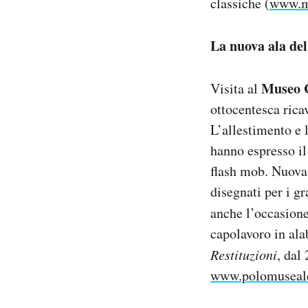
classiche (
www.me
La nuova ala de
Museo 
Visita al
ottocentesca rica
L’allestimento e l
hanno espresso il
flash mob. Nuova 
disegnati per i g
anche l’occasione
capolavoro in ala
Restituzioni
, dal
www.polomusealen