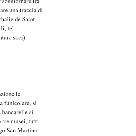
r soggiornare tra
are una traccia di
thalie de Saint
i, tel.
ntare soci).
nzione le
la funicolare, si
e bancarelle si
 tre musei, tutti
argo San Martino