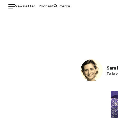
Newsletter
Podcast
Auto
HOME
Italia
Moda
Mondo
Libri
Politica
Consumismi
Tecnologia
Storie/Idee
Sara
Fa la 
Internet
Ok Boomer!
Scienza
Media
Cultura
Europa
Economia
Altrecose
Sport
Mondiali calcio 2026