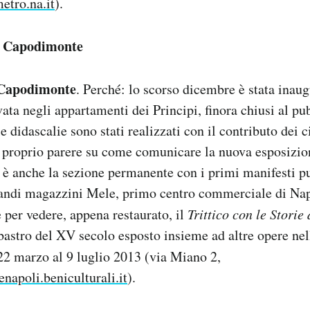
tro.na.it
).
l Capodimonte
Capodimonte
. Perché: lo scorso dicembre è stata inaug
vata negli appartamenti dei Principi, finora chiusi al pu
e didascalie sono stati realizzati con il contributo dei c
 proprio parere su come comunicare la nuova esposizio
è anche la sezione permanente con i primi manifesti pu
randi magazzini Mele, primo centro commerciale di Napo
 per vedere, appena restaurato, il
Trittico con le Storie
bastro del XV secolo esposto insieme ad altre opere ne
 22 marzo al 9 luglio 2013 (via Miano 2,
apoli.beniculturali.it
).