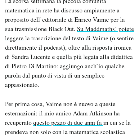
La scorsa settimana la piccola comunità
matematica in rete ha discusso ampiamente a
PODCAST
proposito dell’editoriale di Enrico Vaime per la
sua trasmissione Black Out.
Su Maddmaths! potete
NEWSLETTER
leggere
la trascrizione del testo di Vaime (o sentire
direttamente il podcast), oltre alla risposta ironica
I MIEI PREFERITI
di Sandra Lucente e quella più legata alla didattica
di Pietro Di Martino: aggiungo anch’io qualche
parola dal punto di vista di un semplice
SHOP
appassionato.
CALENDARIO
Per prima cosa, Vaime non è nuovo a queste
esternazioni: il mio amico Adam Atkinson ha
AREA PERSONALE
recuperato
questo pezzo di due anni fa
in cui se la
Area Personale
prendeva non solo con la matematica scolastica
Newsletter