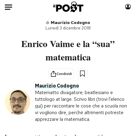
Auto
di
Maurizio Codogno
Lunedì 3 dicembre 2018
HOME
Enrico Vaime e la “sua”
Italia
Moda
matematica
Mondo
Libri
Politica
Consumismi
Condividi
Tecnologia
Storie/Idee
Maurizio Codogno
Internet
Ok Boomer!
Matematto divagatore; beatlesiano e
Scienza
Media
tuttologo at large. Scrivo libri (trovi l'elenco
Cultura
Europa
qui
) per raccontare le cose che a scuola non
vi vogliono dire, perché altrimenti potreste
Economia
Altrecose
apprezzare la matematica.
Sport
Mondiali calcio 2026