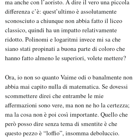
ma anche con l’aoristo. A dire il vero una piccola
Notifiche mobile
differenza c’è: quest’ultimo è assolutamente
Regala il Post
sconosciuto a chiunque non abbia fatto il liceo
Hai bisogno di aiuto?
classico, quindi ha un impatto relativamente
Esci
ridotto. Polinomi e logaritmi invece mi sa che
siano stati propinati a buona parte di coloro che
hanno fatto almeno le superiori, volete mettere?
Ora, io non so quanto Vaime odi o banalmente non
abbia mai capito nulla di matematica. Se dovessi
scommettere direi che entrambe le mie
affermazioni sono vere, ma non ne ho la certezza;
ma la cosa non è poi così importante. Quello che
però posso dire senza tema di smentite è che
questo pezzo è “loffio”, insomma deboluccio.