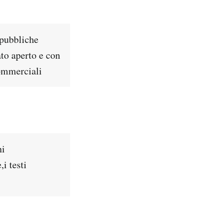
 pubbliche
ato aperto e con
commerciali
ni
,i testi