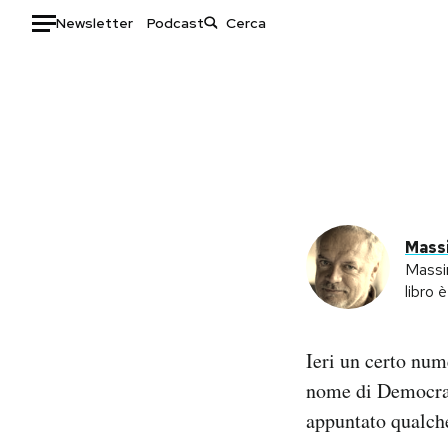
Newsletter
Podcast
Auto
HOME
Italia
Moda
Mondo
Libri
Politica
Consumismi
Massi
Tecnologia
Storie/Idee
Massi
Internet
Ok Boomer!
libro è
Scienza
Media
Cultura
Europa
Ieri un certo nu
Economia
Altrecose
nome di Democrazi
Sport
Mondiali calcio 2026
appuntato qualc