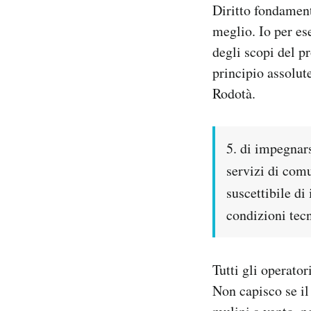
Diritto fondament
meglio. Io per es
degli scopi del p
principio assolut
Rodotà.
5. di impegnars
servizi di com
suscettibile di
condizioni tec
Tutti gli operator
Non capisco se il