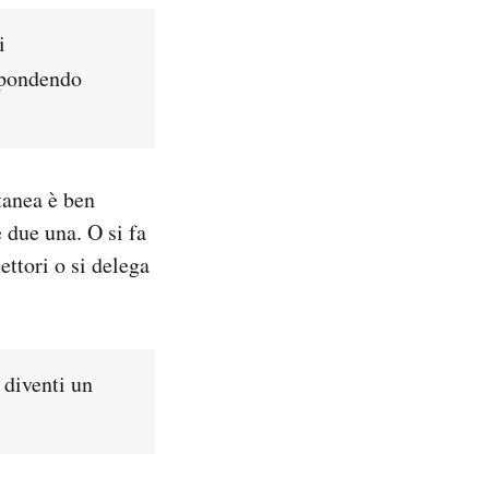
i
ispondendo
tanea è ben
 due una. O si fa
ettori o si delega
 diventi un