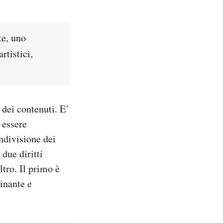
te, uno
rtistici,
 dei contenuti. E’
 essere
ndivisione dei
due diritti
ltro. Il primo è
inante e