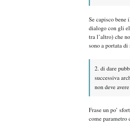
Notifiche mobile
Regala il Post
Se capisco bene i
Hai bisogno di aiuto?
dialogo con gli el
Esci
tra l’altro) che n
sono a portata di
2. di dare pubbl
successiva arch
non deve avere 
Frase un po’ sfor
come parametro d