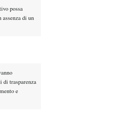
tivo possa
n assenza di un
 vanno
i di trasparenza
amento e