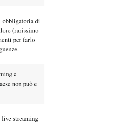
 obbligatoria di
alore (rarissimo
menti per farlo
eguenze.
aming e
Paese non può e
 live streaming