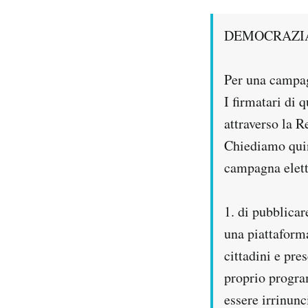
PODCAST
DEMOCRAZIA
NEWSLETTER
Per una campagn
I firmatari di 
I MIEI PREFERITI
attraverso la R
Chiediamo quindi
SHOP
campagna eletto
CALENDARIO
1. di pubblicar
una piattaforma
cittadini e pres
AREA PERSONALE
proprio progra
Area Personale
essere irrinunc
Newsletter