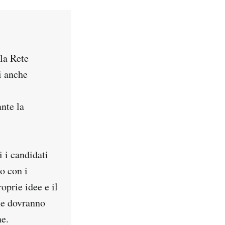
lla Rete
i anche
ante la
i i candidati
o con i
roprie idee e il
he dovranno
ne.