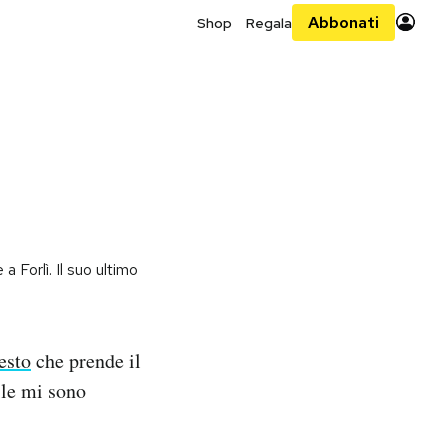
Abbonati
Shop
Regala
e a Forlì. Il suo ultimo
esto
che prende il
ile mi sono