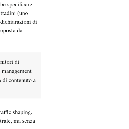
bbe specificare
ittadini (uno
dichiarazioni di
roposta da
nitori di
ork management
po di contenuto a
raffic shaping.
utrale, ma senza