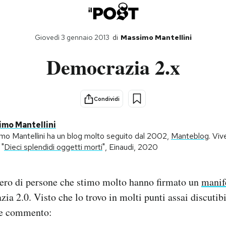
Giovedì 3 gennaio 2013
di
Massimo Mantellini
Democrazia 2.x
Condividi
mo Mantellini
mo Mantellini ha un blog molto seguito dal 2002,
Manteblog
. Viv
 "
Dieci splendidi oggetti morti
", Einaudi, 2020
mero di persone che stimo molto hanno firmato un
manif
a 2.0. Visto che lo trovo in molti punti assai discutib
he commento: