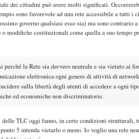
ale dei cittadini può avere molti significati. Occorrere
empio sono favorevole ad una rete accessibile a tutti i c
rossimo governo qualsiasi esso sia) ma sono contrario a 
e o modifiche costituzionali come quella a suo tempo p
i perché la Rete sia davvero neutrale e sia vietato ai for
unicazione elettronica ogni genere di attività di netw
 incidere sulla libertà degli utenti di accedere a ogni ti
niche ed economiche non discriminatorie.
i delle TLC oggi fanno, in certe condizioni strutturali, t
 punto 5 intenda vietarlo o meno. Io voglio una rete ne