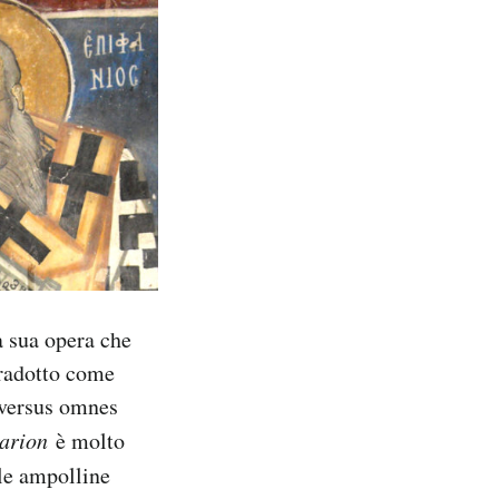
a sua opera che
tradotto come
dversus omnes
arion
è molto
 le ampolline