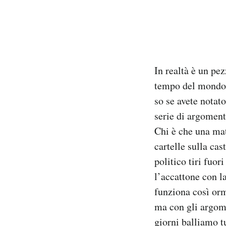
In realtà è un pe
tempo del mondo,
so se avete notat
serie di argoment
Chi è che una mat
cartelle sulla ca
politico tiri fuor
l’accattone con la
funziona così orm
ma con gli argomen
giorni balliamo t