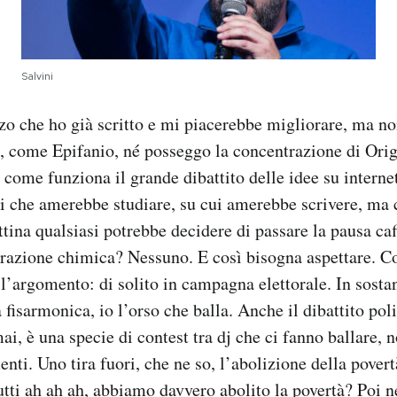
Salvini
zzo che ho già scritto e mi piacerebbe migliorare, ma non
 come Epifanio, né posseggo la concentrazione di Orige
o come funziona il grande dibattito delle idee su interne
i che amerebbe studiare, su cui amerebbe scrivere, ma c
tina qualsiasi potrebbe decidere di passare la pausa caf
strazione chimica? Nessuno. E così bisogna aspettare. 
i l’argomento: di solito in campagna elettorale. In sostan
 fisarmonica, io l’orso che balla. Anche il dibattito poli
ai, è una specie di contest tra dj che ci fanno ballare, 
ti. Uno tira fuori, che ne so, l’abolizione della povertà
utti ah ah ah, abbiamo davvero abolito la povertà? Poi ne