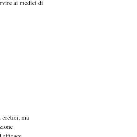
ervire ai medici di
 eretici, ma
azione
 efficace