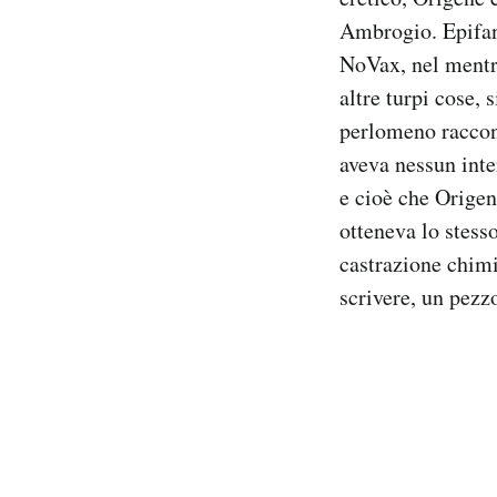
Ambrogio. Epifani
NoVax, nel mentre
altre turpi cose, 
perlomeno raccont
aveva nessun inte
e cioè che Origen
otteneva lo stess
castrazione chimi
scrivere, un pezz