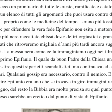
 ecco un prontuario di tutte le eresie, ramificate e cata
 un elenco di tutti gli argomenti che puoi usare contro d
– proprio come le medicine del tempo – erano più tossic
: per difendere la vera fede Epifanio non esita a mettere
 più nere raccattate chissà dove: deliri orgiastici e pran
ati che ritroveremo migliaia d’anni più tardi ancora sugl
sti. La messa nera come ce la immaginiamo oggi nei film
r primo Epifanio. Il quale da buon Padre della Chiesa un
stire questi siparietti scandalistici, ma continuava ad av
ri. Qualsiasi gossip era necessario, contro il nemico. E
dire Epifanio era uno che se trovava in giro immagini re
gno, del resto la Bibbia era molto precisa su quel punto
sco sarebbe un eretico dal punto di vista di Epifanio.