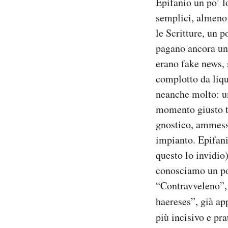
Epifanio un po’ l
semplici, almeno p
PODCAST
le Scritture, un p
pagano ancora uni
NEWSLETTER
erano fake news, 
complotto da liqu
I MIEI PREFERITI
neanche molto: un
momento giusto ti
SHOP
gnostico, ammesso
impianto. Epifani
questo lo invidio
CALENDARIO
conosciamo un po’
“Contravveleno”, 
AREA PERSONALE
haereses”, già ap
Area Personale
più incisivo e pr
Newsletter