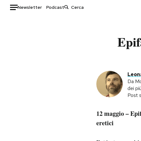
Newsletter
Podcast
Auto
Epif
HOME
Italia
Moda
Mondo
Libri
Politica
Consumismi
Leona
Tecnologia
Storie/Idee
Da Mod
dei pi
Internet
Ok Boomer!
Post s
Scienza
Media
Cultura
Europa
12 maggio – Epif
Economia
Altrecose
eretici
Sport
Mondiali calcio 2026