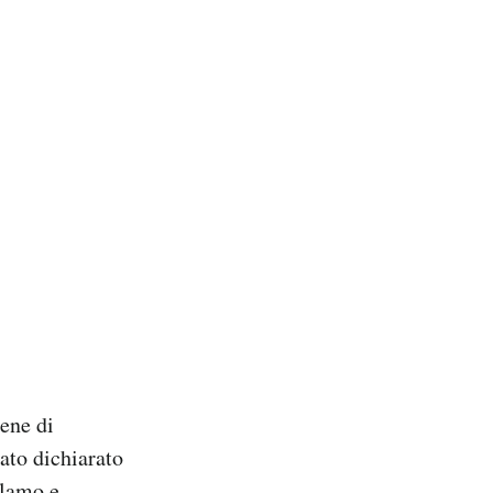
gene di
ato dichiarato
olamo e