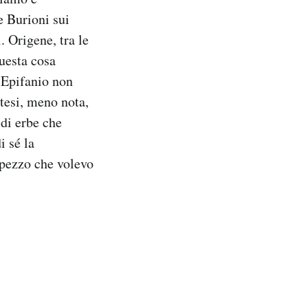
e Burioni sui
 Origene, tra le
questa cosa
d Epifanio non
tesi, meno nota,
 di erbe che
i sé la
 pezzo che volevo