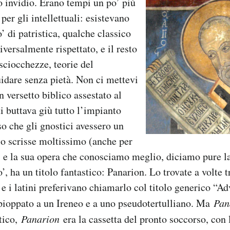
o invidio. Erano tempi un po’ più
er gli intellettuali: esistevano
o’ di patristica, qualche classico
versalmente rispettato, e il resto
sciocchezze, teorie del
idare senza pietà. Non ci mettevi
 versetto biblico assestato al
 buttava giù tutto l’impianto
 che gli gnostici avessero un
o scrisse moltissimo (anche per
) e la sua opera che conosciamo meglio, diciamo pure l
, ha un titolo fantastico: Panarion. Lo trovate a volte 
e i latini preferivano chiamarlo col titolo generico “A
pioppato a un Ireneo e a uno pseudotertulliano. Ma
Pan
atico,
Panarion
era la cassetta del pronto soccorso, con