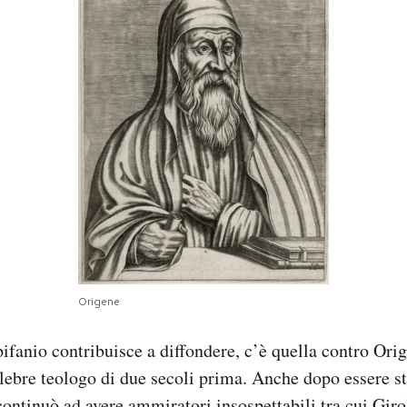
Origene
pifanio contribuisce a diffondere, c’è quella contro Ori
elebre teologo di due secoli prima. Anche dopo essere st
continuò ad avere ammiratori insospettabili tra cui Gir