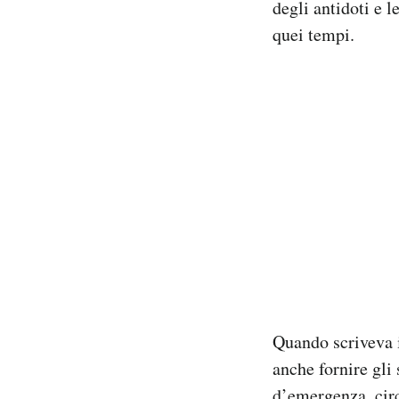
degli antidoti e l
Notifiche mobile
quei tempi.
Regala il Post
Hai bisogno di aiuto?
Esci
Quando scriveva 
anche fornire gli
d’emergenza, circ