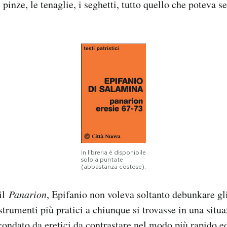
e pinze, le tenaglie, i seghetti, tutto quello che poteva s
In libreria è disponibile
solo a puntate
(abbastanza costose).
il
Panarion
, Epifanio non voleva soltanto debunkare gli
 strumenti più pratici a chiunque si trovasse in una situ
ondato da eretici da contrastare nel modo più rapido ed