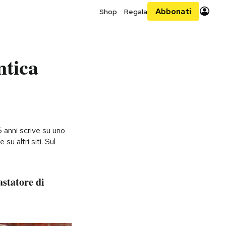
Abbonati
Shop
Regala
ntica
 anni scrive su uno
 su altri siti. Sul
astatore di