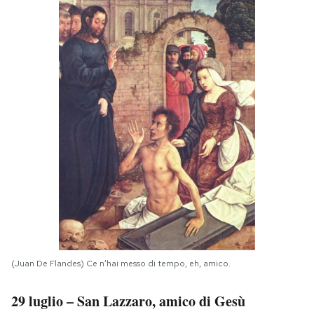
PODCAST
NEWSLETTER
I MIEI PREFERITI
SHOP
CALENDARIO
AREA PERSONALE
(Juan De Flandes) Ce n’hai messo di tempo, eh, amico.
Area Personale
29 luglio – San Lazzaro, amico di Gesù
Newsletter