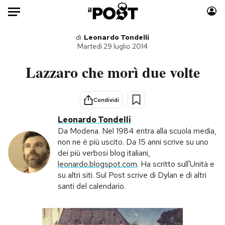
Auto
di
Leonardo Tondelli
Martedì 29 luglio 2014
HOME
Lazzaro che morì due volte
Italia
Moda
Mondo
Libri
Condividi
Politica
Consumismi
Leonardo Tondelli
Tecnologia
Storie/Idee
Da Modena. Nel 1984 entra alla scuola media,
non ne è più uscito. Da 15 anni scrive su uno
Internet
Ok Boomer!
dei più verbosi blog italiani,
Scienza
Media
leonardo.blogspot.com
. Ha scritto sull'Unità e
Cultura
Europa
su altri siti. Sul Post scrive di Dylan e di altri
santi del calendario.
Economia
Altrecose
Sport
Mondiali calcio 2026