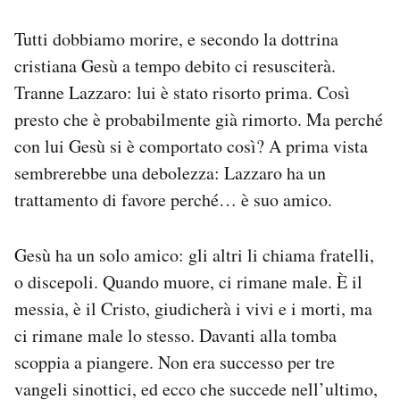
Notifiche mobile
Tutti dobbiamo morire, e secondo la dottrina
Regala il Post
Hai bisogno di aiuto?
cristiana Gesù a tempo debito ci resusciterà.
Esci
Tranne Lazzaro: lui è stato risorto prima. Così
presto che è probabilmente già rimorto. Ma perché
con lui Gesù si è comportato così? A prima vista
sembrerebbe una debolezza: Lazzaro ha un
trattamento di favore perché… è suo amico.
Gesù ha un solo amico: gli altri li chiama fratelli,
o discepoli. Quando muore, ci rimane male. È il
messia, è il Cristo, giudicherà i vivi e i morti, ma
ci rimane male lo stesso. Davanti alla tomba
scoppia a piangere. Non era successo per tre
vangeli sinottici, ed ecco che succede nell’ultimo,