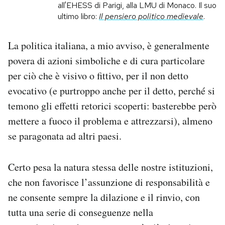
all'EHESS di Parigi, alla LMU di Monaco. Il suo
ultimo libro:
Il pensiero politico medievale
.
PODCAST
La politica italiana, a mio avviso, è generalmente
NEWSLETTER
povera di azioni simboliche e di cura particolare
per ciò che è visivo o fittivo, per il non detto
I MIEI PREFERITI
evocativo (e purtroppo anche per il detto, perché si
temono gli effetti retorici scoperti: basterebbe però
mettere a fuoco il problema e attrezzarsi), almeno
SHOP
se paragonata ad altri paesi.
CALENDARIO
Certo pesa la natura stessa delle nostre istituzioni,
che non favorisce l’assunzione di responsabilità e
AREA PERSONALE
ne consente sempre la dilazione e il rinvio, con
Area Personale
tutta una serie di conseguenze nella
Newsletter