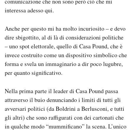
comunicazione che non sono però ciò che mi
Notifiche mobile
interessa adesso qui.
Regala il Post
Hai bisogno di aiuto?
Anche per questo mi ha molto incuriosito – e devo
Esci
dire sbigottito, al di là di considerazioni politiche
– uno spot elettorale, quello di Casa Pound, che è
invece costruito come un dispositivo simbolico che
forma e svela un immaginario a dir poco lugubre,
per quanto significativo.
Nella prima parte il leader di Casa Pound passa
attraverso il buio denunciando i limiti di tutti gli
avversari politici (da Boldrini a Berlusconi, e tutti
gli altri) che sono raffigurati con dei cartonati che
in qualche modo “mummificano” la scena. L’unico