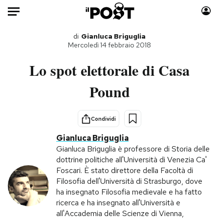
Auto
di
Gianluca Briguglia
Mercoledì 14 febbraio 2018
HOME
Lo spot elettorale di Casa
Italia
Moda
Pound
Mondo
Libri
Politica
Consumismi
Condividi
Tecnologia
Storie/Idee
Gianluca Briguglia
Internet
Ok Boomer!
Gianluca Briguglia è professore di Storia delle
Scienza
Media
dottrine politiche all'Università di Venezia Ca'
Cultura
Europa
Foscari. È stato direttore della Facoltà di
Filosofia dell'Università di Strasburgo, dove
Economia
Altrecose
ha insegnato Filosofia medievale e ha fatto
Sport
Mondiali calcio 2026
ricerca e ha insegnato all'Università e
all'Accademia delle Scienze di Vienna,