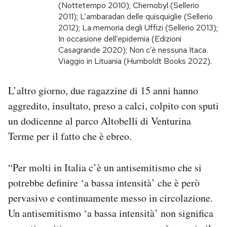
(Nottetempo 2010); Chernobyl (Sellerio
2011); L’ambaradan delle quisquiglie (Sellerio
PODCAST
2012); La memoria degli Uffizi (Sellerio 2013);
In occasione dell’epidemia (Edizioni
Casagrande 2020); Non c’è nessuna Itaca.
NEWSLETTER
Viaggio in Lituania (Humboldt Books 2022).
I MIEI PREFERITI
L’altro giorno, due ragazzine di 15 anni hanno
aggredito, insultato, preso a calci, colpito con sputi
un dodicenne al parco Altobelli di Venturina
SHOP
Terme per il fatto che è ebreo.
CALENDARIO
“Per molti in Italia c’è un antisemitismo che si
potrebbe definire ‘a bassa intensità’ che è però
AREA PERSONALE
pervasivo e continuamente messo in circolazione.
Area Personale
Un antisemitismo ‘a bassa intensità’ non significa
Newsletter