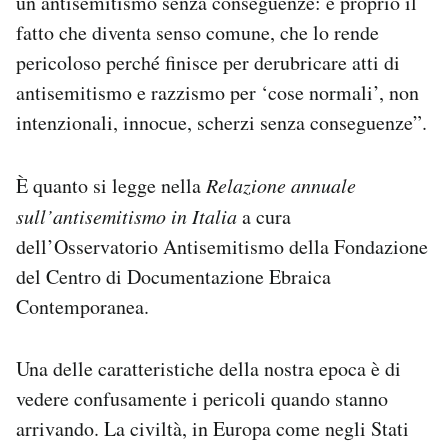
un antisemitismo senza conseguenze: è proprio il
Notifiche mobile
fatto che diventa senso comune, che lo rende
Regala il Post
pericoloso perché finisce per derubricare atti di
Hai bisogno di aiuto?
antisemitismo e razzismo per ‘cose normali’, non
Esci
intenzionali, innocue, scherzi senza conseguenze”.
È quanto si legge nella
Relazione annuale
sull’antisemitismo in Italia
a cura
dell’Osservatorio Antisemitismo della Fondazione
del Centro di Documentazione Ebraica
Contemporanea.
Una delle caratteristiche della nostra epoca è di
vedere confusamente i pericoli quando stanno
arrivando. La civiltà, in Europa come negli Stati