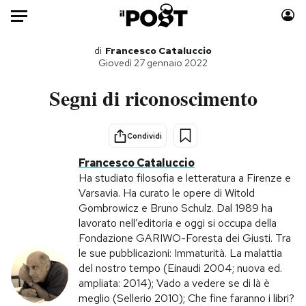
Auto
di
Francesco Cataluccio
Giovedì 27 gennaio 2022
HOME
Segni di riconoscimento
Italia
Moda
Mondo
Libri
Condividi
Politica
Consumismi
Francesco Cataluccio
Tecnologia
Storie/Idee
Ha studiato filosofia e letteratura a Firenze e
Varsavia. Ha curato le opere di Witold
Internet
Ok Boomer!
Gombrowicz e Bruno Schulz. Dal 1989 ha
Scienza
Media
lavorato nell’editoria e oggi si occupa della
Cultura
Europa
Fondazione GARIWO-Foresta dei Giusti. Tra
le sue pubblicazioni: Immaturità. La malattia
Economia
Altrecose
del nostro tempo (Einaudi 2004; nuova ed.
Sport
Mondiali calcio 2026
ampliata: 2014); Vado a vedere se di là è
meglio (Sellerio 2010); Che fine faranno i libri?