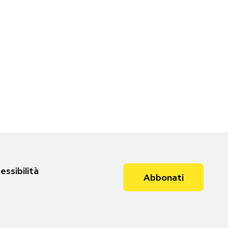
essibilità
Abbonati