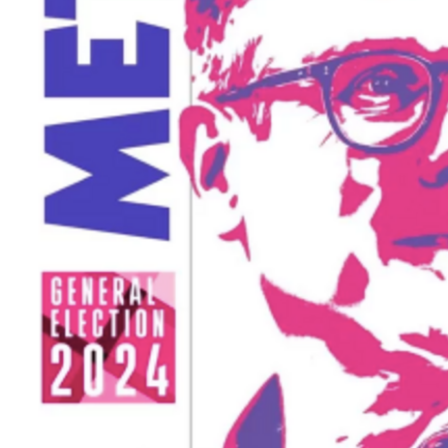
PODCAST
NEWSLETTER
I MIEI PREFERITI
SHOP
CALENDARIO
AREA PERSONALE
Area Personale
Newsletter