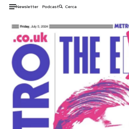
Newsletter
Podcast
Auto
HOME
Italia
Moda
Mondo
Libri
Politica
Consumismi
Tecnologia
Storie/Idee
Internet
Ok Boomer!
Scienza
Media
Cultura
Europa
Economia
Altrecose
Sport
Mondiali calcio 2026