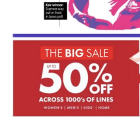
Notifiche mobile
Regala il Post
Hai bisogno di aiuto?
Esci