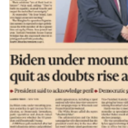
PODCAST
NEWSLETTER
I MIEI PREFERITI
SHOP
CALENDARIO
AREA PERSONALE
Area Personale
Newsletter