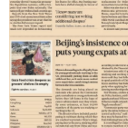
Notifiche mobile
Regala il Post
Hai bisogno di aiuto?
Esci