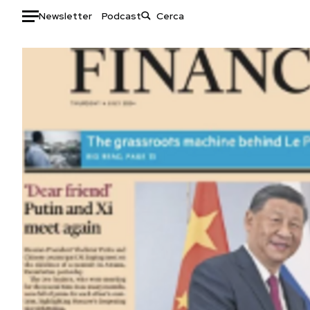
Newsletter
Podcast
Auto
HOME
Italia
Moda
Mondo
Libri
Politica
Consumismi
Tecnologia
Storie/Idee
Internet
Ok Boomer!
Scienza
Media
Cultura
Europa
Economia
Altrecose
Sport
Mondiali calcio 2026