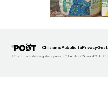
PODCAST
NEWSLETTER
I MIEI PREFERITI
Chi siamo
Pubblicità
Privacy
Gesti
Il Post è una testata registrata presso il Tribunale di Milano, 419 del
SHOP
CALENDARIO
AREA PERSONALE
Area Personale
Newsletter