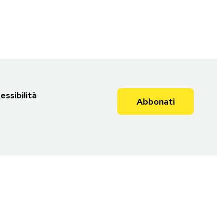
essibilità
Abbonati