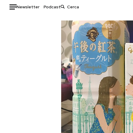
Newsletter
Podcast
Auto
HOME
Italia
Moda
Mondo
Libri
Politica
Consumismi
Tecnologia
Storie/Idee
Internet
Ok Boomer!
Scienza
Media
Cultura
Europa
Economia
Altrecose
Sport
Mondiali calcio 2026