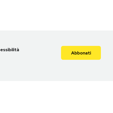
essibilità
Abbonati