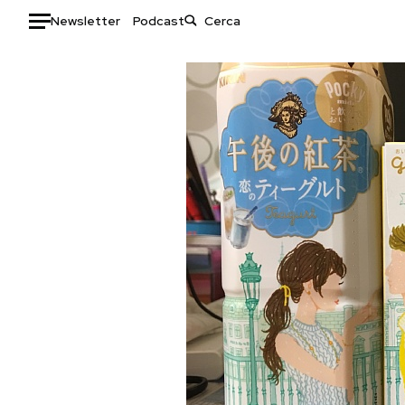
Newsletter
Podcast
Auto
HOME
Italia
Moda
Mondo
Libri
Politica
Consumismi
Tecnologia
Storie/Idee
Internet
Ok Boomer!
Scienza
Media
Cultura
Europa
Economia
Altrecose
Sport
Mondiali calcio 2026