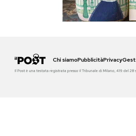
PODCAST
NEWSLETTER
I MIEI PREFERITI
Chi siamo
Pubblicità
Privacy
Gesti
Il Post è una testata registrata presso il Tribunale di Milano, 419 del
SHOP
CALENDARIO
AREA PERSONALE
Area Personale
Newsletter