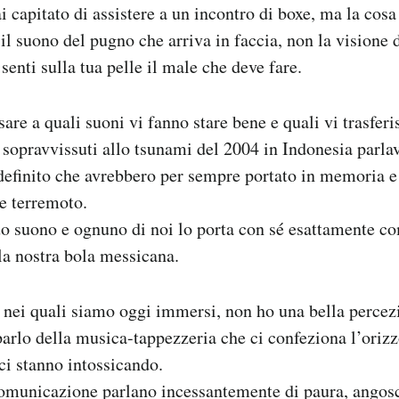
i capitato di assistere a un incontro di boxe, ma la cosa
il suono del pugno che arriva in faccia, non la visione 
enti sulla tua pelle il male che deve fare.
are a quali suoni vi fanno stare bene e quali vi trasfer
 sopravvissuti allo tsunami del 2004 in Indonesia parla
ndefinito che avrebbero per sempre portato in memoria e 
te terremoto.
uo suono e ognuno di noi lo porta con sé esattamente c
la nostra bola messicana.
 nei quali siamo oggi immersi, non ho una bella percez
parlo della musica-tappezzeria che ci confeziona l’oriz
ci stanno intossicando.
comunicazione parlano incessantemente di paura, angosc