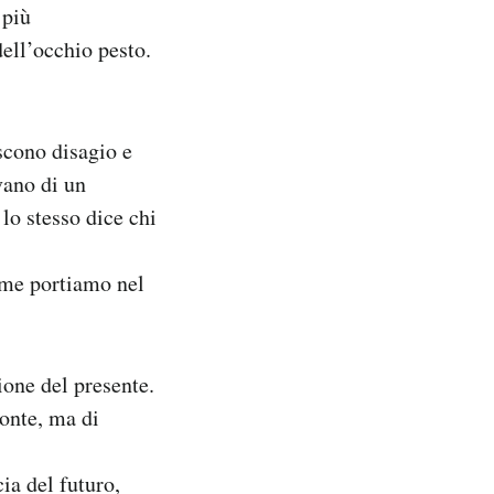
 più
dell’occhio pesto.
iscono disagio e
vano di un
lo stesso dice chi
ome portiamo nel
ione del presente.
zonte, ma di
ia del futuro,