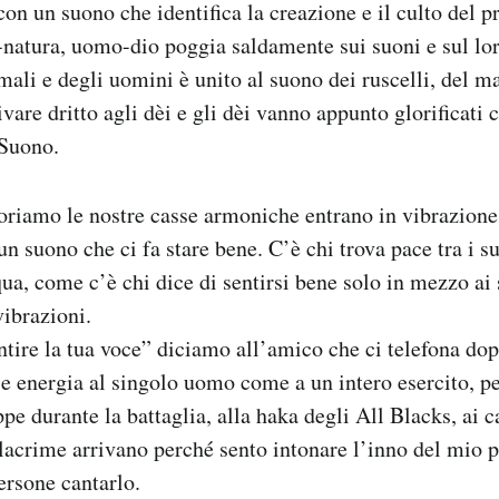
con un suono che identifica la creazione e il culto del p
natura, uomo-dio poggia saldamente sui suoni e sul lor
mali e degli uomini è unito al suono dei ruscelli, del ma
are dritto agli dèi e gli dèi vanno appunto glorificati c
 Suono.
riamo le nostre casse armoniche entrano in vibrazione
un suono che ci fa stare bene. C’è chi trova pace tra i s
ua, come c’è chi dice di sentirsi bene solo in mezzo ai s
ibrazioni.
tire la tua voce” diciamo all’amico che ci telefona dop
e energia al singolo uomo come a un intero esercito, pe
ppe durante la battaglia, alla haka degli All Blacks, ai c
lacrime arrivano perché sento intonare l’inno del mio 
ersone cantarlo.