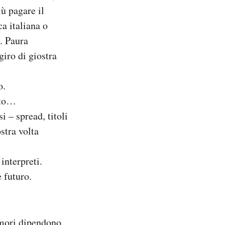
iù pagare il
a italiana o
e. Paura
giro di giostra
o.
cato…
 – spread, titoli
stra volta
interpreti.
e futuro.
 amori dipendono