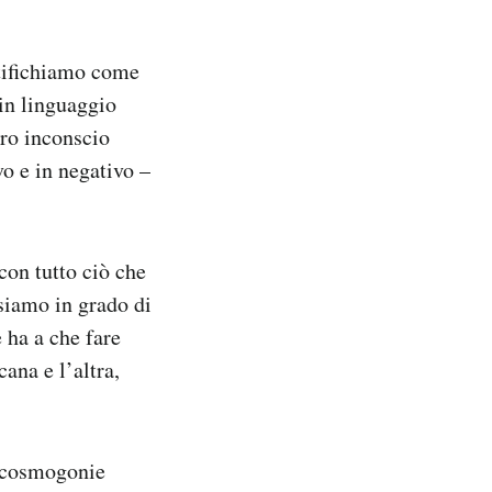
ntifichiamo come
 in linguaggio
tro inconscio
o e in negativo –
con tutto ciò che
 siamo in grado di
 ha a che fare
ana e l’altra,
le cosmogonie