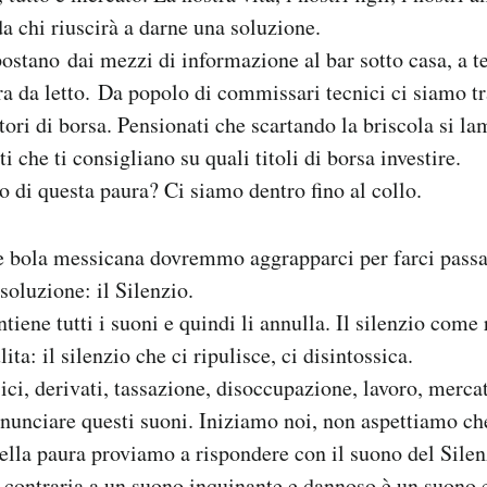
da chi riuscirà a darne una soluzione.
postano dai mezzi di informazione al bar sotto casa, a te
ra da letto. Da popolo di commissari tecnici ci siamo t
tori di borsa. Pensionati che scartando la briscola si la
ti che ti consigliano su quali titoli di borsa investire.
no di questa paura? Ci siamo dentro fino al collo.
e bola messicana dovremmo aggrapparci per farci passa
soluzione: il Silenzio.
ntiene tutti i suoni e quindi li annulla. Il silenzio come
ita: il silenzio che ci ripulisce, ci disintossica.
ssici, derivati, tassazione, disoccupazione, lavoro, mer
unciare questi suoni. Iniziamo noi, non aspettiamo ch
della paura proviamo a rispondere con il suono del Silen
e contraria a un suono inquinante e dannoso è un suono