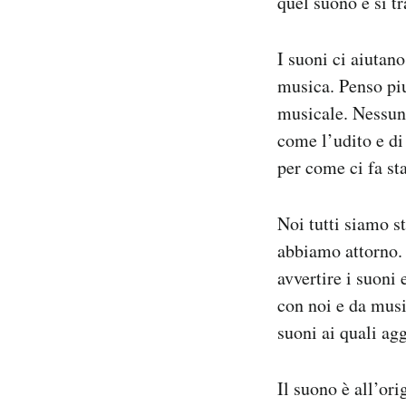
quel suono e si tr
PODCAST
I suoni ci aiutan
musica. Penso piu
NEWSLETTER
musicale. Nessun 
come l’udito e di
I MIEI PREFERITI
per come ci fa st
SHOP
Noi tutti siamo s
abbiamo attorno. 
avvertire i suoni
CALENDARIO
con noi e da musi
suoni ai quali agg
AREA PERSONALE
Area Personale
Il suono è all’ori
Newsletter