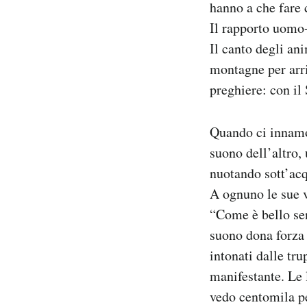
hanno a che fare 
Notifiche mobile
Il rapporto uomo-
Regala il Post
Il canto degli ani
Hai bisogno di aiuto?
Esci
montagne per arriv
preghiere: con il
Quando ci innamo
suono dell’altro, 
nuotando sott’acq
A ognuno le sue v
“Come è bello sen
suono dona forza 
intonati dalle tru
manifestante. Le 
vedo centomila p