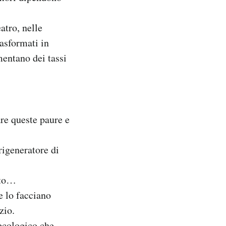
atro, nelle
rasformati in
mentano dei tassi
re queste paure e
 rigeneratore di
cato…
e lo facciano
zio.
 ecologico che