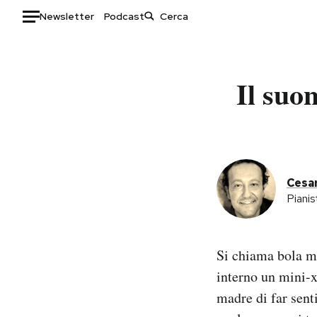
Newsletter
Podcast
Auto
Il suo
HOME
Italia
Moda
Mondo
Libri
Politica
Consumismi
Tecnologia
Storie/Idee
Cesar
Piani
Internet
Ok Boomer!
Scienza
Media
Cultura
Europa
Si chiama bola m
Economia
Altrecose
interno un mini-x
Sport
Mondiali calcio 2026
madre di far sent