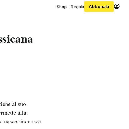
Abbonati
Shop
Regala
ssicana
iene al suo
ermette alla
do nasce riconosca