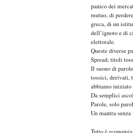
panico dei mercat
mutuo, di perdere
greca, di un istit
dell’ignoto e di 
elettorale.
Queste diverse pa
Spread, titoli to
Il suono di parol
tossici, derivati,
abbiamo iniziato 
Da semplici ascolt
Parole, solo parol
Un mantra senza f
Tutto è economia, 