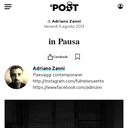
Auto
di
Adriano Zanni
Venerdì 9 agosto 2013
HOME
in Pausa
Italia
Moda
Mondo
Libri
Condividi
Politica
Consumismi
Adriano Zanni
Tecnologia
Storie/Idee
Paesaggi contemporanei
http://instagram.com/fulminiesaette
Internet
Ok Boomer!
https://www.facebook.com/adrnznn
Scienza
Media
Cultura
Europa
Economia
Altrecose
Sport
Mondiali calcio 2026