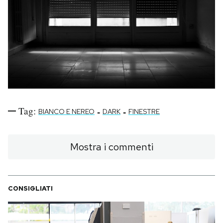
PODCAST
NEWSLETTER
I MIEI PREFERITI
Tag:
-
-
BIANCO E NEREO
DARK
FINESTRE
SHOP
Mostra i commenti
CALENDARIO
AREA PERSONALE
CONSIGLIATI
Area Personale
Newsletter