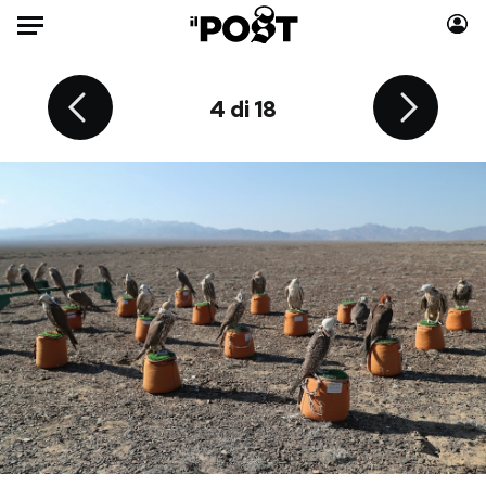
Auto
14 di 18
10 di 18
16 di 18
17 di 18
18 di 18
12 di 18
13 di 18
15 di 18
11 di 18
4 di 18
6 di 18
7 di 18
8 di 18
9 di 18
2 di 18
3 di 18
5 di 18
1 di 18
HOME
Italia
Moda
Mondo
Libri
Politica
Consumismi
Tecnologia
Storie/Idee
Internet
Ok Boomer!
Scienza
Media
Cultura
Europa
Economia
Altrecose
Sport
Mondiali calcio 2026