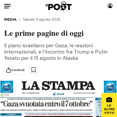
Auto
MEDIA
Sabato 9 agosto 2025
Le prime pagine di oggi
HOME
Italia
Moda
Il piano israeliano per Gaza, le reazioni
internazionali, e l'incontro fra Trump e Putin
Mondo
Libri
fissato per il 15 agosto in Alaska
Politica
Consumismi
Tecnologia
Storie/Idee
Condividi
Internet
Ok Boomer!
Scienza
Media
Cultura
Europa
Economia
Altrecose
Sport
Mondiali calcio 2026
LE
ALTRE
FOTO