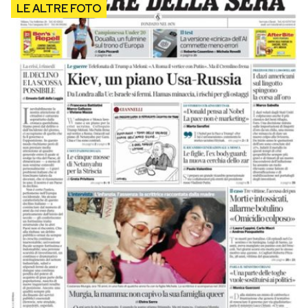
Notifiche mobile
Regala il Post
Hai bisogno di aiuto?
Esci