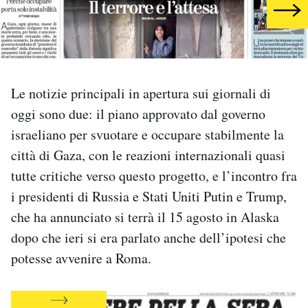
PODCAST
NEWSLETTER
Le notizie principali in apertura sui giornali di
oggi sono due: il piano approvato dal governo
I MIEI PREFERITI
israeliano per svuotare e occupare stabilmente la
città di Gaza, con le reazioni internazionali quasi
SHOP
tutte critiche verso questo progetto, e l’incontro fra
i presidenti di Russia e Stati Uniti Putin e Trump,
CALENDARIO
che ha annunciato si terrà il 15 agosto in Alaska
dopo che ieri si era parlato anche dell’ipotesi che
AREA PERSONALE
potesse avvenire a Roma.
Area Personale
Newsletter