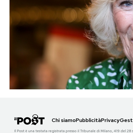
PODCAST
NEWSLETTER
I MIEI PREFERITI
SHOP
CALENDARIO
AREA PERSONALE
Chi siamo
Pubblicità
Privacy
Gesti
Area Personale
Newsletter
Il Post è una testata registrata presso il Tribunale di Milano, 419 del