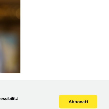
essibilità
Abbonati