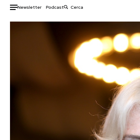
Newsletter
Podcast
Auto
HOME
Italia
Moda
Mondo
Libri
Politica
Consumismi
Tecnologia
Storie/Idee
Internet
Ok Boomer!
Scienza
Media
Cultura
Europa
Economia
Altrecose
Sport
Mondiali calcio 2026