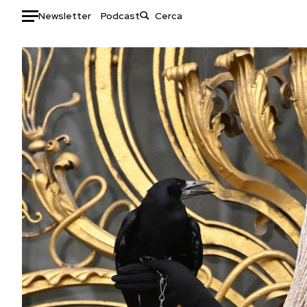
Newsletter
Podcast
Auto
HOME
Italia
Moda
Mondo
Libri
Politica
Consumismi
Tecnologia
Storie/Idee
Internet
Ok Boomer!
Scienza
Media
Cultura
Europa
Economia
Altrecose
Sport
Mondiali calcio 2026