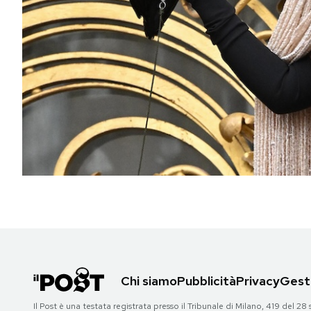
PODCAST
NEWSLETTER
I MIEI PREFERITI
SHOP
CALENDARIO
AREA PERSONALE
Chi siamo
Pubblicità
Privacy
Gesti
Area Personale
Newsletter
Il Post è una testata registrata presso il Tribunale di Milano, 419 del