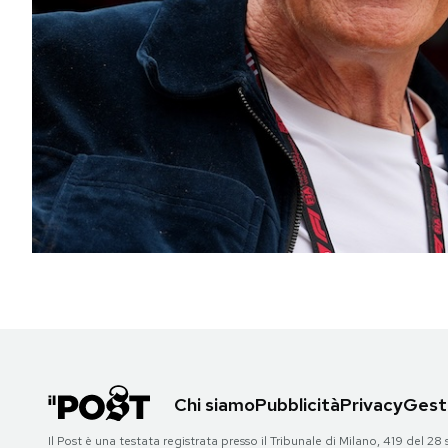
PODCAST
NEWSLETTER
I MIEI PREFERITI
SHOP
CALENDARIO
AREA PERSONALE
Chi siamo
Pubblicità
Privacy
Gesti
Area Personale
Newsletter
Il Post è una testata registrata presso il Tribunale di Milano, 419 del