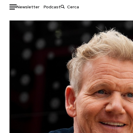
Newsletter
Podcast
Auto
HOME
Italia
Moda
Mondo
Libri
Politica
Consumismi
Tecnologia
Storie/Idee
Internet
Ok Boomer!
Scienza
Media
Cultura
Europa
Economia
Altrecose
Sport
Mondiali calcio 2026