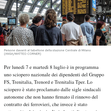
PODCAST
NEWSLETTER
I MIEI PREFERITI
Persone davanti al tabellone della stazione Centrale di Milano
(ANSA/MATTEO CORNER)
SHOP
Per lunedì 7 e martedì 8 luglio è in programma
uno sciopero nazionale dei dipendenti del Gruppo
CALENDARIO
FS, Trenitalia, Trenord e Trenitalia Tper. Lo
sciopero è stato proclamato dalle sigle sindacali
AREA PERSONALE
autonome che non hanno firmato il rinnovo del
Area Personale
contratto dei ferrovieri, che invece è stato
Newsletter