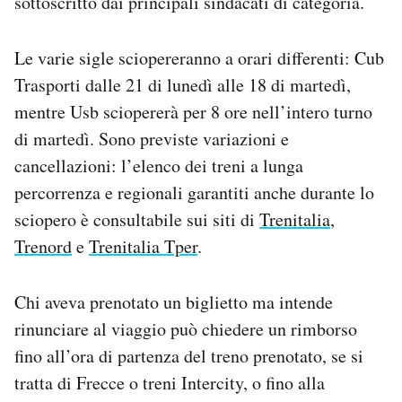
sottoscritto dai principali sindacati di categoria.
Notifiche mobile
Regala il Post
Le varie sigle sciopereranno a orari differenti: Cub
Hai bisogno di aiuto?
Trasporti dalle 21 di lunedì alle 18 di martedì,
Esci
mentre Usb sciopererà per 8 ore nell’intero turno
di martedì. Sono previste variazioni e
cancellazioni: l’elenco dei treni a lunga
percorrenza e regionali garantiti anche durante lo
sciopero è consultabile sui siti di
Trenitalia
,
Trenord
e
Trenitalia Tper
.
Chi aveva prenotato un biglietto ma intende
rinunciare al viaggio può chiedere un rimborso
fino all’ora di partenza del treno prenotato, se si
tratta di Frecce o treni Intercity, o fino alla