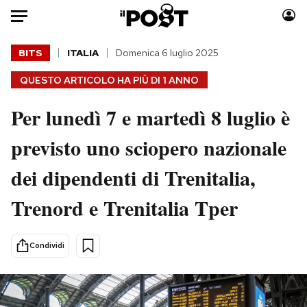
Auto
BITS
ITALIA
Domenica 6 luglio 2025
QUESTO ARTICOLO HA PIÙ DI
1 ANNO
HOME
Per lunedì 7 e martedì 8 luglio è
Italia
Moda
Mondo
Libri
previsto uno sciopero nazionale
Politica
Consumismi
dei dipendenti di Trenitalia,
Tecnologia
Storie/Idee
Internet
Ok Boomer!
Trenord e Trenitalia Tper
Scienza
Media
Cultura
Europa
Condividi
Economia
Altrecose
Sport
Mondiali calcio 2026