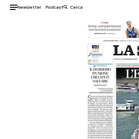
Newsletter
Podcast
Auto
HOME
Italia
Moda
Mondo
Libri
Politica
Consumismi
Tecnologia
Storie/Idee
Internet
Ok Boomer!
Scienza
Media
Cultura
Europa
Economia
Altrecose
Sport
Mondiali calcio 2026