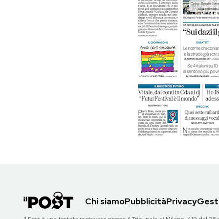
PODCAST
NEWSLETTER
I MIEI PREFERITI
SHOP
CALENDARIO
AREA PERSONALE
Chi siamo
Pubblicità
Privacy
Gesti
Area Personale
Newsletter