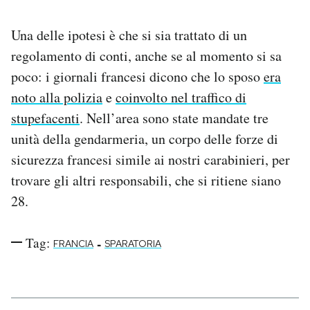
Notifiche mobile
Regala il Post
Una delle ipotesi è che si sia trattato di un
Hai bisogno di aiuto?
regolamento di conti, anche se al momento si sa
Esci
poco: i giornali francesi dicono che lo sposo
era
noto alla polizia
e
coinvolto nel traffico di
stupefacenti
. Nell’area sono state mandate tre
unità della gendarmeria, un corpo delle forze di
sicurezza francesi simile ai nostri carabinieri, per
trovare gli altri responsabili, che si ritiene siano
28.
Tag:
-
FRANCIA
SPARATORIA