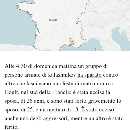
PODCAST
NEWSLETTER
I MIEI PREFERITI
Alle 4:30 di domenica mattina un gruppo di
SHOP
persone armate di kalashnikov
ha sparato
contro
altre che lasciavano una festa di matrimonio a
CALENDARIO
Goult, nel sud della Francia: è stata uccisa la
sposa, di 26 anni, e sono stati feriti gravemente lo
AREA PERSONALE
sposo, di 25, e un invitato di 13. È stato ucciso
anche uno degli aggressori, mentre un altro è stato
Area Personale
ferito.
Newsletter