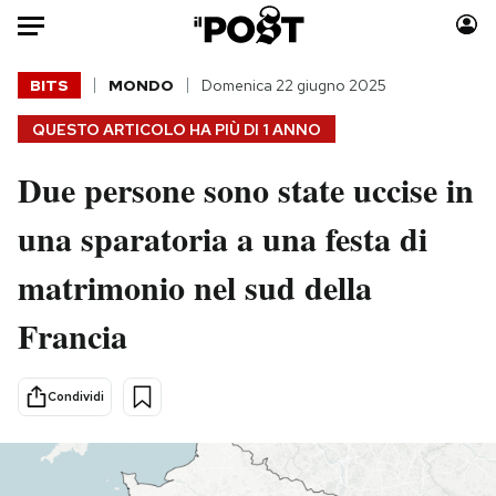
Auto
BITS
MONDO
Domenica 22 giugno 2025
QUESTO ARTICOLO HA PIÙ DI
1 ANNO
HOME
Due persone sono state uccise in
Italia
Moda
Mondo
Libri
una sparatoria a una festa di
Politica
Consumismi
matrimonio nel sud della
Tecnologia
Storie/Idee
Internet
Ok Boomer!
Francia
Scienza
Media
Cultura
Europa
Condividi
Economia
Altrecose
Sport
Mondiali calcio 2026