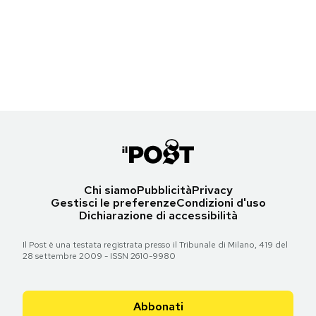
mai più
Torna all'articolo
Notifiche mobile
Steven Spielberg dopo la fine delle riprese di
Lo squalo
, 1975 (Alain
Regala il Post
Steven Spielberg (Boulevard/Corbis/Getty Images)
Dejean/Sygma via Getty Images)
Hai bisogno di aiuto?
Esci
Torna all'articolo
Torna all'articolo
Chi siamo
Pubblicità
Privacy
Gestisci le preferenze
Condizioni d'uso
Dichiarazione di accessibilità
Il Post è una testata registrata presso il Tribunale di Milano, 419 del
28 settembre 2009 - ISSN 2610-9980
Abbonati