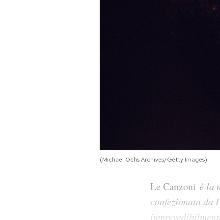
PODCAST
NEWSLETTER
I MIEI PREFERITI
SHOP
CALENDARIO
(Michael Ochs Archives/Getty Images)
AREA PERSONALE
Le Canzoni
è la 
confezionata da L
Area Personale
imprevedibilment
Newsletter