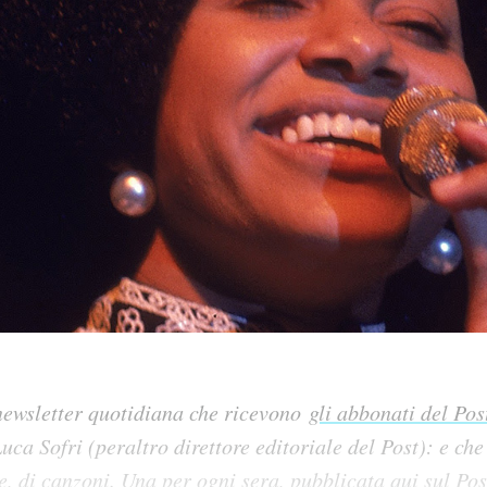
newsletter quotidiana che ricevono
gli abbonati del Pos
uca Sofri (peraltro direttore editoriale del Post): e che
e, di canzoni. Una per og
ni sera, pubblicata qui sul Po