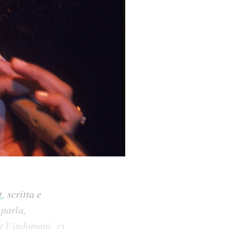
t
, scritta e
 parla,
st l’indomani,
ci