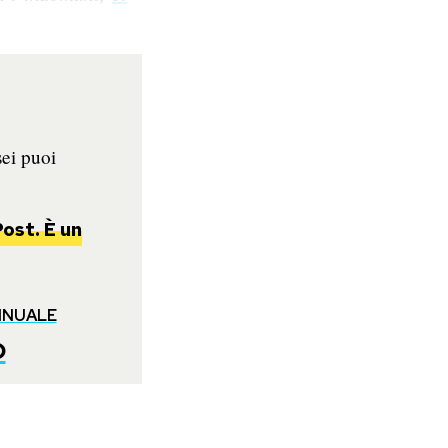
sei puoi
ost. È un
NNUALE
o