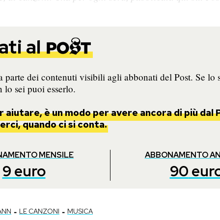
ti al
 parte dei contenuti visibili agli abbonati del Post. Se lo 
 lo sei puoi esserlo.
 aiutare, è un modo per avere ancora di più dal P
rci, quando ci si conta.
NAMENTO MENSILE
ABBONAMENTO A
9
euro
90
eur
-
-
ANN
LE CANZONI
MUSICA