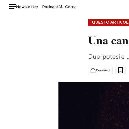
Newsletter
Podcast
Auto
QUESTO ARTICOLO
Una can
HOME
Italia
Moda
Due ipotesi e
Mondo
Libri
Politica
Consumismi
Condividi
Tecnologia
Storie/Idee
Internet
Ok Boomer!
Scienza
Media
Cultura
Europa
Economia
Altrecose
Sport
Mondiali calcio 2026