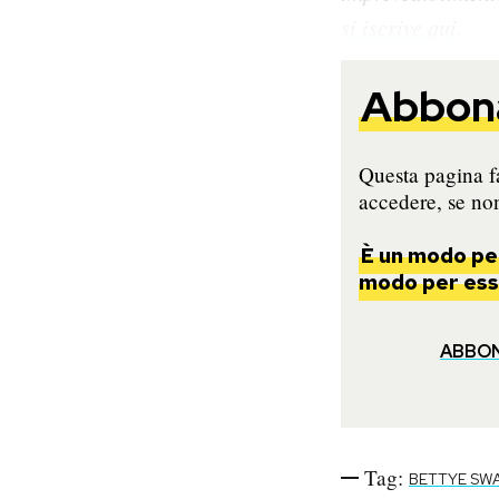
Notifiche mobile
si iscrive qui
.
Regala il Post
Hai bisogno di aiuto?
Abbona
Esci
Questa pagina fa
accedere, se non
È un modo per
modo per esse
ABBO
Tag:
BETTYE SW