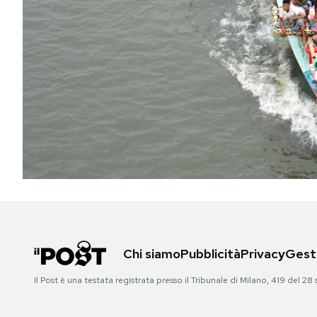
PODCAST
NEWSLETTER
I MIEI PREFERITI
SHOP
CALENDARIO
Chi siamo
Pubblicità
Privacy
Gesti
AREA PERSONALE
Il Post è una testata registrata presso il Tribunale di Milano, 419 del
Area Personale
Newsletter