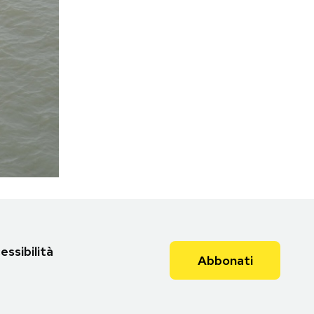
essibilità
Abbonati