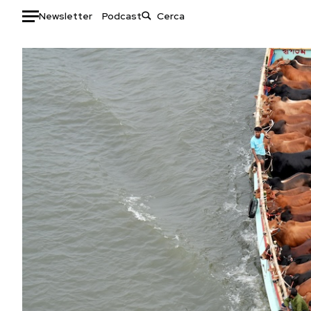
Newsletter
Podcast
Auto
HOME
Italia
Moda
Mondo
Libri
Politica
Consumismi
Tecnologia
Storie/Idee
Internet
Ok Boomer!
Scienza
Media
Cultura
Europa
Economia
Altrecose
Sport
Mondiali calcio 2026