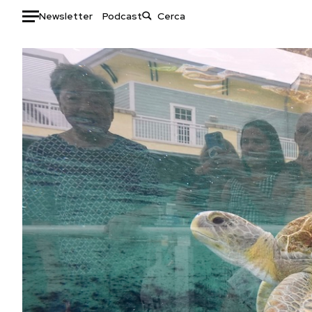
Newsletter
Podcast
Auto
HOME
Italia
Moda
Mondo
Libri
Politica
Consumismi
Tecnologia
Storie/Idee
Internet
Ok Boomer!
Scienza
Media
Cultura
Europa
Economia
Altrecose
Sport
Mondiali calcio 2026