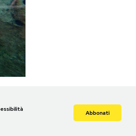
essibilità
Abbonati