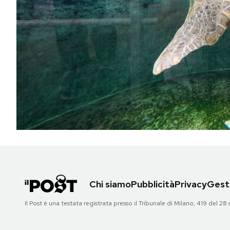
PODCAST
NEWSLETTER
I MIEI PREFERITI
SHOP
CALENDARIO
Chi siamo
Pubblicità
Privacy
Gesti
AREA PERSONALE
Il Post è una testata registrata presso il Tribunale di Milano, 419 del
Area Personale
Newsletter