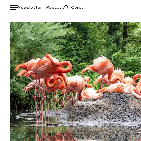
Newsletter
Podcast
Auto
HOME
Italia
Moda
Mondo
Libri
Politica
Consumismi
Tecnologia
Storie/Idee
Internet
Ok Boomer!
Scienza
Media
Cultura
Europa
Economia
Altrecose
Sport
Mondiali calcio 2026