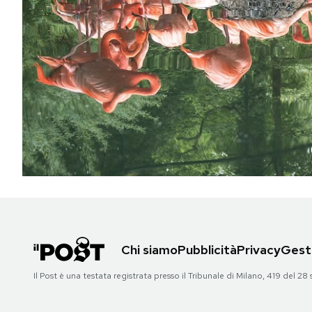
PODCAST
NEWSLETTER
I MIEI PREFERITI
SHOP
CALENDARIO
Chi siamo
Pubblicità
Privacy
Gesti
AREA PERSONALE
Il Post è una testata registrata presso il Tribunale di Milano, 419 del
Area Personale
Newsletter