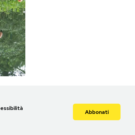
essibilità
Abbonati