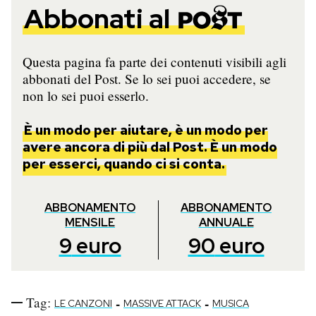
Abbonati al
Notifiche mobile
Regala il Post
Hai bisogno di aiuto?
Questa pagina fa parte dei contenuti visibili agli
Esci
abbonati del Post. Se lo sei puoi accedere, se
non lo sei puoi esserlo.
È un modo per aiutare, è un modo per
avere ancora di più dal Post. È un modo
per esserci, quando ci si conta.
ABBONAMENTO
ABBONAMENTO
MENSILE
ANNUALE
9
euro
90
euro
Tag:
-
-
LE CANZONI
MASSIVE ATTACK
MUSICA