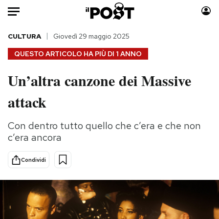
Auto
CULTURA
Giovedì 29 maggio 2025
QUESTO ARTICOLO HA PIÙ DI
1 ANNO
HOME
Un’altra canzone dei Massive
Italia
Moda
attack
Mondo
Libri
Politica
Consumismi
Con dentro tutto quello che c’era e che non
Tecnologia
Storie/Idee
c’era ancora
Internet
Ok Boomer!
Scienza
Media
Condividi
Cultura
Europa
Economia
Altrecose
Sport
Mondiali calcio 2026