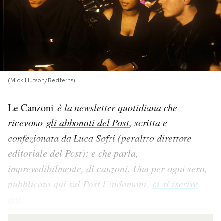
PODCAST
NEWSLETTER
(Mick Hutson/Redferns)
I MIEI PREFERITI
Le Canzoni
è la newsletter quotidiana che
SHOP
ricevono
gli abbonati del Post
, scritta e
confezionata da Luca Sofri (peraltro direttore
CALENDARIO
editoriale del Post): e che parla,
imprevedibilmente, di canzoni. Una per og
ni sera,
AREA PERSONALE
pubblicata qui sul Post l’indomani,
ci si iscrive
qui
.
Area Personale
Newsletter