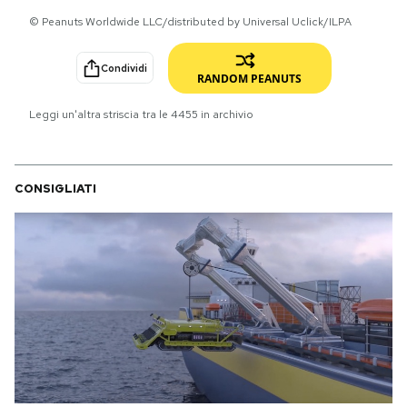
© Peanuts Worldwide LLC/distributed by Universal Uclick/ILPA
PODCAST
Condividi
RANDOM PEANUTS
NEWSLETTER
Leggi un'altra striscia tra le
4455
in archivio
I MIEI PREFERITI
CONSIGLIATI
SHOP
CALENDARIO
AREA PERSONALE
Area Personale
Newsletter