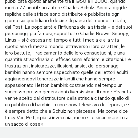
pubblicata quotidianamente tra il 1950 e il 2000, quando
morì a 77 anni il suo autore Charles Schulz. Ancora oggi le
repliche delle strisce sono distribuite e pubblicate ogni
giorno sui quotidiani di decine di paesi del mondo: in Italia,
dal Post. La popolarità e l’influenza della striscia – e dei suoi
personaggi più famosi, soprattutto Charlie Brown, Snoopy,
Linus – si è estesa nel tempo a tutti i media e alla vita
quotidiana di mezzo mondo, attraverso i loro caratteri, le
loro battute, il radicamento delle loro consuetudini, e una
quantità straordinaria di efficacissimi aforismi e citazioni. Le
frustrazioni, insicurezze, illusioni, ansie, dei personaggi
bambini hanno sempre rispecchiato quelle dei lettori adulti
aggiungendovi tenerezze infantili che hanno sempre
appassionato i lettori bambini: costruendo nel tempo un
successo presso generazioni diversissime. Il nome Peanuts
venne scelto dal distributore della striscia citando quello di
un pubblico di bambini in uno show televisivo dell’epoca, e si
è sempre detto che a Schulz non piacesse. Ma come dice
Lucy Van Pelt, «più si invecchia, meno si è sicuri rispetto a
un sacco di cose».