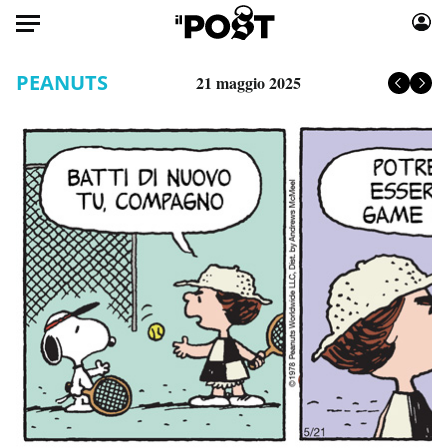
Auto
PEANUTS
21 maggio 2025
HOME
Italia
Moda
Mondo
Libri
Politica
Consumismi
Tecnologia
Storie/Idee
Internet
Ok Boomer!
Scienza
Media
Cultura
Europa
Economia
Altrecose
Sport
Mondiali calcio 2026