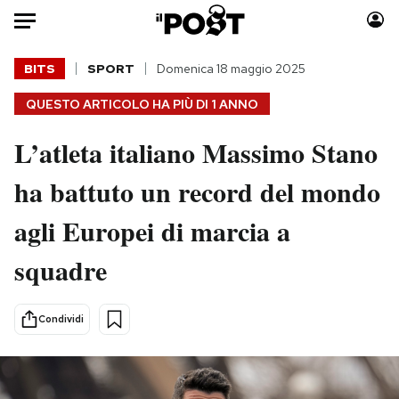
Auto
BITS
SPORT
Domenica 18 maggio 2025
QUESTO ARTICOLO HA PIÙ DI
1 ANNO
HOME
L’atleta italiano Massimo Stano
Italia
Moda
Mondo
Libri
ha battuto un record del mondo
Politica
Consumismi
agli Europei di marcia a
Tecnologia
Storie/Idee
Internet
Ok Boomer!
squadre
Scienza
Media
Cultura
Europa
Condividi
Economia
Altrecose
Sport
Mondiali calcio 2026