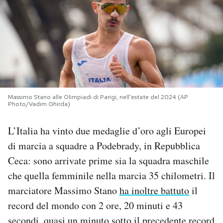
PODCAST
NEWSLETTER
I MIEI PREFERITI
Massimo Stano alle Olimpiadi di Parigi, nell'estate del 2024 (AP
Photo/Vadim Ghirda)
SHOP
L’Italia ha vinto due medaglie d’oro agli Europei
di marcia a squadre a Podebrady, in Repubblica
CALENDARIO
Ceca: sono arrivate prime sia la squadra maschile
che quella femminile nella marcia 35 chilometri. Il
AREA PERSONALE
marciatore Massimo Stano
ha inoltre battuto
il
record del mondo con 2 ore, 20 minuti e 43
Area Personale
Newsletter
secondi, quasi un minuto sotto il precedente record