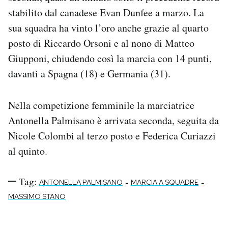
Notifiche mobile
stabilito dal canadese Evan Dunfee a marzo. La
Regala il Post
sua squadra ha vinto l’oro anche grazie al quarto
Hai bisogno di aiuto?
posto di Riccardo Orsoni e al nono di Matteo
Esci
Giupponi, chiudendo così la marcia con 14 punti,
davanti a Spagna (18) e Germania (31).
Nella competizione femminile la marciatrice
Antonella Palmisano è arrivata seconda, seguita da
Nicole Colombi al terzo posto e Federica Curiazzi
al quinto.
Tag:
-
-
ANTONELLA PALMISANO
MARCIA A SQUADRE
MASSIMO STANO