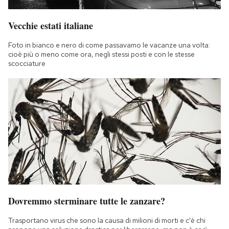
Notifiche mobile
Regala il Post
Vecchie estati italiane
Hai bisogno di aiuto?
Foto in bianco e nero di come passavamo le vacanze una volta:
Esci
cioè più o meno come ora, negli stessi posti e con le stesse
scocciature
Dovremmo sterminare tutte le zanzare?
Trasportano virus che sono la causa di milioni di morti e c'è chi