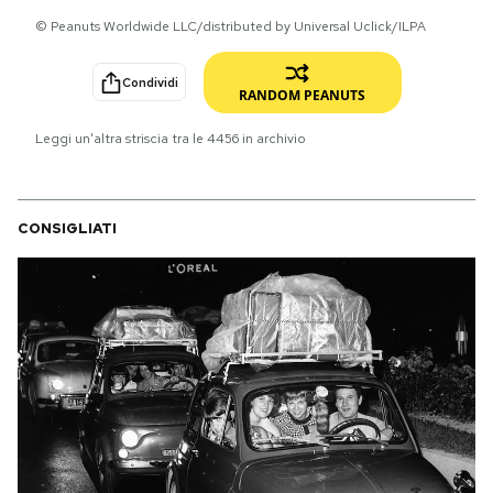
© Peanuts Worldwide LLC/distributed by Universal Uclick/ILPA
PODCAST
Condividi
RANDOM PEANUTS
NEWSLETTER
Leggi un'altra striscia tra le
4456
in archivio
I MIEI PREFERITI
CONSIGLIATI
SHOP
CALENDARIO
AREA PERSONALE
Area Personale
Newsletter