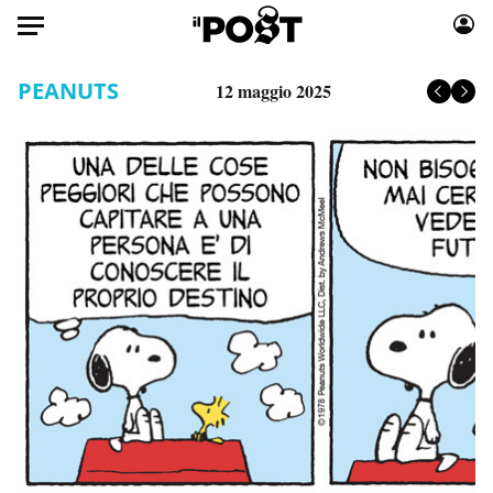
Auto
PEANUTS
12 maggio 2025
HOME
Italia
Moda
Mondo
Libri
Politica
Consumismi
Tecnologia
Storie/Idee
Internet
Ok Boomer!
Scienza
Media
Cultura
Europa
Economia
Altrecose
Sport
Mondiali calcio 2026