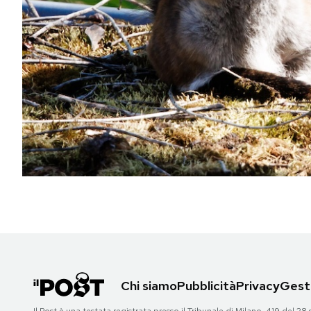
PODCAST
NEWSLETTER
I MIEI PREFERITI
SHOP
CALENDARIO
AREA PERSONALE
Chi siamo
Pubblicità
Privacy
Gesti
Area Personale
Newsletter