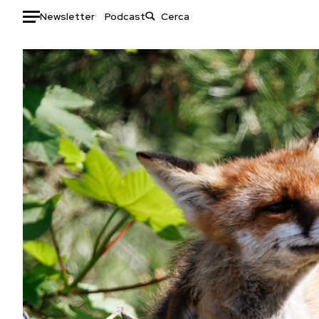
Newsletter
Podcast
Auto
HOME
Italia
Moda
Mondo
Libri
Politica
Consumismi
Tecnologia
Storie/Idee
Internet
Ok Boomer!
Scienza
Media
Cultura
Europa
Economia
Altrecose
Sport
Mondiali calcio 2026