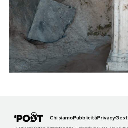
PODCAST
NEWSLETTER
I MIEI PREFERITI
SHOP
CALENDARIO
AREA PERSONALE
Chi siamo
Pubblicità
Privacy
Gesti
Area Personale
Newsletter