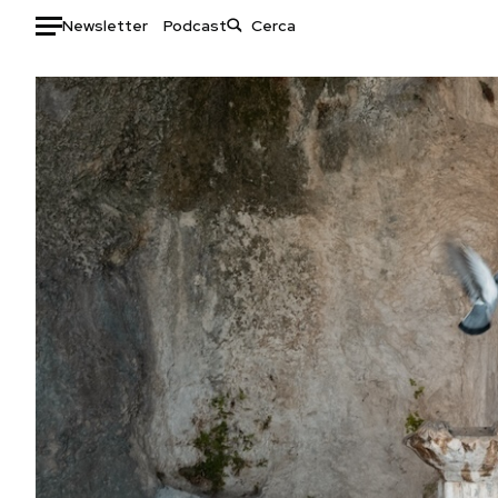
Newsletter
Podcast
Auto
HOME
Italia
Moda
Mondo
Libri
Politica
Consumismi
Tecnologia
Storie/Idee
Internet
Ok Boomer!
Scienza
Media
Cultura
Europa
Economia
Altrecose
Sport
Mondiali calcio 2026