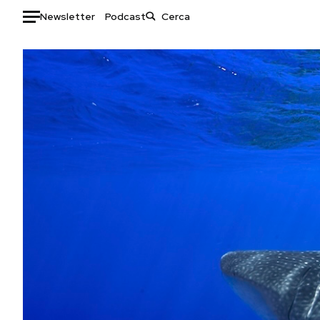
Newsletter
Podcast
Auto
HOME
Italia
Moda
Mondo
Libri
Politica
Consumismi
Tecnologia
Storie/Idee
Internet
Ok Boomer!
Scienza
Media
Cultura
Europa
Economia
Altrecose
Sport
Mondiali calcio 2026