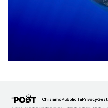
PODCAST
NEWSLETTER
I MIEI PREFERITI
SHOP
CALENDARIO
AREA PERSONALE
Chi siamo
Pubblicità
Privacy
Gesti
Area Personale
Newsletter